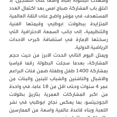
وشهدت البطولة إقبالاً واسعاً على التسجيل، إذ
أُغلق باب المشاركة صباح أمس بعد اكتمال العدد
المستهدف، في مؤشر واضح على الثقة العالمية
المتزايدة ببطولات أبوظبي وقيمتها الفنية
والتنظيمية، إلى جانب السمعة الاحترافية التي
رسختها الإمارة في استضافة كبرى الأحداث
الرياضية الدولية.
ويمثل اليوم الثاني الحدث الأبرز من حيث حجم
المشاركة، بعدما سجلت البطولة رقماً قياسياً
بمشاركة 1400 طفل وطفلة ضمن فئات البراعم
والأشبال والناشئين والشباب للبنين والبنات من
عمر 4 سنوات وحتى أقل من 18 عاماً، في واحدة
من أكبر المشاركات العمرية بتاريخ بطولات
الجوجيتسو، بما يعكس نجاح أبوظبي في نشر
اللعبة وبناء قاعدة عالمية واسعة من الممارسين