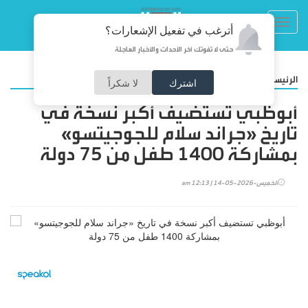
Toggl
أترغب في تفعيل الإشعارات؟
navig
حتى لا تفوتك آخر الأحداث والأخبار العاجلة
/
الرئيسية
رياضة
اشترك
لا شكراً
أبوظبي تستضيف أكبر نسخة في
تاريخ «جراند سلام للجوجيتسو»
بمشاركة 1400 طفل من 75 دولة
الخميس-2026-05-14 | 12:13 am