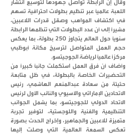
وقال إن الرابطة تواصل جهودها لتوسيع انتشار
اللعبة عالمياً عبر تنظيم بطولات احترافية تسهم
في اكتشاف المواهب وصقل قدرات اللاعبين،
مشيراً إلى أن عدد البطولات التي تنظمها الرابطة
سنوياً حول العالم يتجاوز 250 بطولة، بما يعكس
حجم العمل المتواصل لترسيخ مكانة أبوظبي
مركزاً عالمياً لرياضة الجوجيتسو.
وأضاف أن فرق العمل استكملت جانباً كبيراً من
التحضيرات الخاصة بالبطولة، في ظل متابعة
حثيثة من سعادة عبدالمنعم الهاشمي، رئيس
الاتحادين الإماراتي والآسيوي والنائب الأول لرئيس
الاتحاد الدولي للجوجيتسو، بما يشمل الجوانب
التنظيمية والفنية واللوجستية، لتوفير تجربة
متميزة للاعبين والجماهير، وإخراج الحدث بصورة
تعكس السمعة العالمية التي وصلت إليها