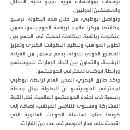
توقعات بمواجهات قوية تجمع نخبة الأبطال
والمصنفين الدوليين.
وتواصل أبوظبي، من خلال هذه البطولة، ترسيخ
مكانتها مركزاً عالمياً لرياضة الجوجيتسو، ضمن
منظومة رياضية متكاملة نجحت في الجمع بين
تطوير المواهب وتنظيم البطولات الكبرى وتعزيز
الحضور الدولي للدولة، بدعم مستمر من القيادة
الرشيدة، والتعاون بين اتحاد الإمارات للجوجيتسو
ورابطة أبوظبي لمحترفي الجوجيتسو.
وأكد طارق البحري، المدير العام لرابطة أبوظبي
لمحترفي الجوجيتسو، أن البطولة تمثل محطة
رئيسية في أجندة الجوجيتسو العالمية، نظراً لقوة
المشاركة ومستوى التنافس المرتقب، إضافة إلى
كونها ختاماً لسلسلة الجولات العالمية التي
أقيمت على مدار الموسم في عدد من القارات.