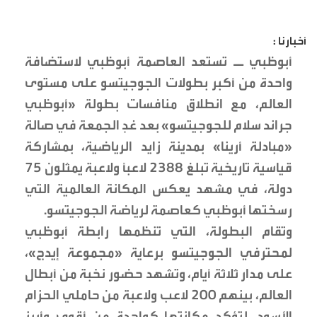
أخبارنا :
أبوظبي ــ تستعد العاصمة أبوظبي لاستضافة
واحدة من أكبر بطولات الجوجيتسو على مستوى
العالم، مع انطلاق منافسات بطولة «أبوظبي
جراند سلام للجوجيتسو» بعد غدٍ الجمعة في صالة
«مبادلة أرينا» بمدينة زايد الرياضية، بمشاركة
قياسية تاريخية تبلغ 2388 لاعباً ولاعبة يمثلون 75
دولة، في مشهد يعكس المكانة العالمية التي
رسختها أبوظبي كعاصمة لرياضة الجوجيتسو.
وتقام البطولة، التي تنظمها رابطة أبوظبي
لمحترفي الجوجيتسو برعاية «مجموعة إيدج»،
على مدار ثلاثة أيام، وتشهد حضور نخبة من أبطال
العالم، بينهم 200 لاعب ولاعبة من حاملي الحزام
الأسود، لتؤكد مكانتها كواحدة من أقوى وأبرز