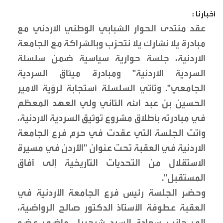
أخبارنا :
عقد منتدى الحوار الشبابي الوطني الاردني مع
مبادرة يلا نشارك يلا نتحزب وبالشراكة مع الجامعة
الاردنية، جلسة حوارية سياسية ضمن سلسلة
السردية الاردنية" ومبادرة ميثاق السردية
الجامعي". وتأتي السلسلة أستجابة لرؤية الامير
الحسين بن عبد الله الثاني ولي العهد المعظم
في مبادرته بأطلاق مشروع توثيق السردية الاردنية،
وأتت الجلسة التي عقدت في حرم فرع الجامعة
الاردنية في العقبة تحت عنوان "الأردن في مسيرة
الاستقلال من التحديات التاريخية إلى آفاق
المستقبل".
وحضر الجلسة رئيس فرع الجامعة الأردنية في
العقبة عطوفة الأستاذ الدكتور صالح الرواضية،
إلى جانب سعادة السيد شرحبيل ماضي عضو