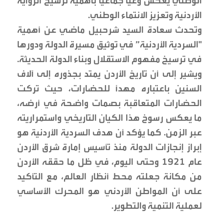
الوطني يعكس وعيًا جماعيًا بأهمية ترسيخ الرواية
الأردنية وتعزيز الانتماء الوطني.
وتحدث سعادة السيد شرحبيل ماضي عن أهمية
"السردية الأردنية” في توثيق مسيرة الدولة ودورها
في ترسيخ مفهوم الاستقلال وبناء الدولة الحديثة.
ويشير إلى أن تاريخ الأردن يمتد بجذوره إلى آلاف
السنين باعتباره مهدًا للحضارات، حيث تركت
الحضارات المتعاقبة بصمات واضحة في أرضه،
ما يعكس رسوخ هذا الكيان التاريخي واستمراريته
عبر الزمن. كما يؤكد أن هدف السردية الأردنية هو
إبراز إنجازات الدولة منذ تأسيس إمارة شرق الأردن
عام 1921 وحتى اليوم، في ظل ما حققه الأردن
من مكانة جعلته محط أنظار العالم، مع التأكيد
على أن المواطن الأردني هو المحرك الأساسي
لعملية التنمية والتطوير.