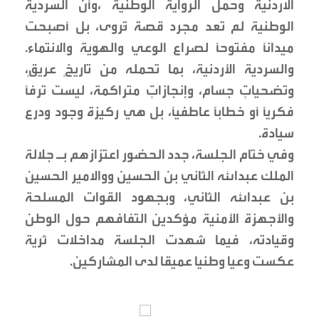
الاردنية وحمل الرواية الوطنية ،وأن السردية
الوطنية لم تعد مجرد قصة تُروى، بل أصبحت
ميدانًا مفتوحًا لصراع الوعي والهوية والانتماء.
والسردية الأردنية، بما تحمله من تاريخٍ عريقٍ،
وتضحياتٍ جسام، وإنجازاتٍ متراكمة، ليست ترفًا
فكريًا أو خطابًا عاطفيًا، بل هي ركيزة وجود ودرع
سيادة.
وفي ختام الجلسة، جدد الحضور اعتزازهم بـ جلالة
الملك عبدالله الثاني بن الحسين ووالامير الحسين
بن عبدالله الثاني، وبجهود القوات المسلحة
والأجهزة الأمنية مؤكدين التفافهم حول الوطن
وقيادته، فيما شهدت الجلسة مداخلات ثرية
عكست وعيا وطنيا عميقا لدى المشاركين.