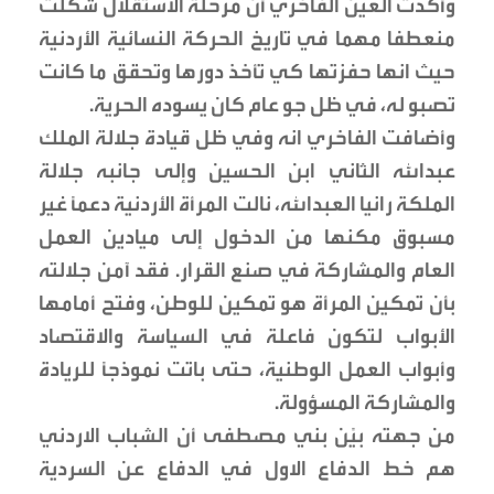
وأكدت العين الفاخري أن مرحلة الاستقلال شكلت
منعطفا مهما في تاريخ الحركة النسائية الأردنية
حيث انها حفزتها كي تأخذ دورها وتحقق ما كانت
تصبو له، في ظل جو عام كان يسوده الحرية.
وأضافت الفاخري انه وفي ظل قيادة جلالة الملك
عبدالله الثاني ابن الحسين وإلى جانبه جلالة
الملكة رانيا العبدالله، نالت المرأة الأردنية دعماً غير
مسبوق مكنها من الدخول إلى ميادين العمل
العام والمشاركة في صنع القرار. فقد آمن جلالته
بأن تمكين المرأة هو تمكين للوطن، وفتح أمامها
الأبواب لتكون فاعلة في السياسة والاقتصاد
وأبواب العمل الوطنية، حتى باتت نموذجاً للريادة
والمشاركة المسؤولة.
من جهته بيًن بني مصطفى أن الشباب الاردني
هم خط الدفاع الاول في الدفاع عن السردية