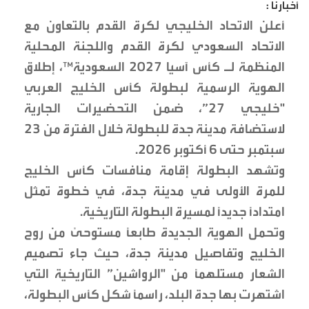
أخبارنا :
أعلن الاتحاد الخليجي لكرة القدم بالتعاون مع
الاتحاد السعودي لكرة القدم واللجنة المحلية
المنظمة لـ كأس آسيا 2027 السعودية™️، إطلاق
الهوية الرسمية لبطولة كأس الخليج العربي
"خليجي 27”، ضمن التحضيرات الجارية
لاستضافة مدينة جدة للبطولة خلال الفترة من 23
سبتمبر حتى 6 أكتوبر 2026.
وتشهد البطولة إقامة منافسات كأس الخليج
للمرة الأولى في مدينة جدة، في خطوة تمثل
امتدادًا جديدًا لمسيرة البطولة التاريخية.
وتحمل الهوية الجديدة طابعًا مستوحىً من روح
الخليج وتفاصيل مدينة جدة، حيث جاء تصميم
الشعار مستلهمًا من "الرواشين” التاريخية التي
اشتهرت بها جدة البلد، راسماً شكل كأس البطولة،