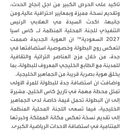
تأكيد على الحرص الكبير من أجل إنجاح الحدث،
وتقديم نسخة مميزة وبمعايير احترافية عالية.ومن
جانبها، أكدت السيدة مي الهلابي الرئيس
التنفيذي للجنة المحلية المنظمة لـ كأس آسيا
2027 السعودية™️ أن الهوية الجديدة صُممت
لتعكس روح البطولة وخصوصية استضافتها في
جدة، من خلال مزج العناصر التراثية والثقافية
للمدينة مع الطابع الخليجي المعروف للبطولة، بما
يخلق هوية بصرية قريبة من الجماهير الخليجية.
وأضافت أن استضافة جدة للبطولة للمرة الأولى
تمثل محطة مهمة في تاريخ كأس الخليج، مشيرةً
إلى أن البطولة تحمل قيمة خاصة لدى الجماهير
الخليجية، فيما تسعى اللجنة المحلية المنظمة
إلى تقديم نسخة تعكس مكانة المملكة وخبرتها
المتنامية في استضافة الأحداث الرياضية الكبرى.