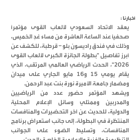
أخبارنا :
يعقد الاتحاد السعودي لألعاب القوى مؤتمراً
صحفياً عند الساعة العاشرة من مساء غدٍ الخميس،
وذلك في فندق راديسون بلو – قرطبة، للكشف عن
أبرز تفاصيل "بطولة الجائزة الكبرى لألعاب القوى
2026"، الحدث الرياضي العالمي المرتقب، الذي
يقام يومي 15 و16 مايو الجاري على ميدان
ومضمار جامعة الأميرة نورة بنت عبد الرحمن.
ويشهد المؤتمر حضور عدد من الرياضيين
والمدربين وممثلي وسائل الإعلام المحلية
والدولية، للحديث عن آخر التحضيرات والمنافسات
المنتظرة في البطولة، إلى جانب استعراض برنامج
المنافسات، وتسليط الضوء على الجوانب
التنظيمية والفنية والإعلامية الخاصة بالحدث.