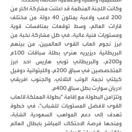
وكانت اللجنة المنظمة قد أعلنت مشاركة أكثر من
200 لاعب ولاعبة يمثلون 40 دولة من مختلف
قارات العالم، وسط توقعات بمنافسات قوية
ومستويات فنية عالية، في ظل مشاركة نخبة من
أبرز نجوم ألعاب القوى العالميين، من بينهم
البريطانية ديزيريه هنري بطلة سباقات 100م
و200م، والبريطاني توبي هاريس أحد أبرز
المتخصصين في سباق 200م، والليتوانية دوفيل
كيلتي نجمة الوثب الثلاثي، والجنوب أفريقي
أدريان سوارت بطل سباق 400م.
وتتزامن البطولة مع إقامة "بطولة المملكة لألعاب
القوى لأفضل المستويات للشباب"، في خطوة
تهدف إلى دعم المواهب السعودية الشابة،
ومنحها فرصة الاحتكاك المباشر بأبطال العالم