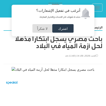
Toggl
أترغب في تفعيل الإشعارات؟
navig
حتى لا تفوتك آخر الأحداث والأخبار العاجلة
/
الرئيسية
تكنولوجيا
اشترك
لا شكراً
باحث مصري يسجل ابتكارا مذهلا
لحل أزمة المياه في البلاد
الأحد-2026-06-14 | 11:40 am