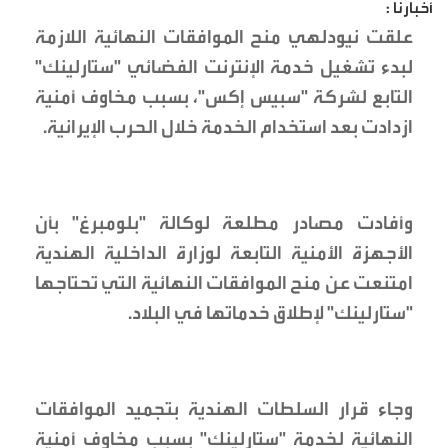
أخبارنا :
علقت نيودلهي منح الموافقات النهائية اللازمة
لبدء تشغيل خدمة الإنترنت الفضائي "ستارلينك"
التابع لشركة "سبيس إكس"، بسبب مخاوف أمنية
ازدادت بعد استخدام الخدمة خلال الحرب الإيرانية.
وأفادت مصادر مطلعة لوكالة "بلومبرغ" بأن
الأجهزة الأمنية التابعة لوزارة الداخلية الهندية
امتنعت عن منح الموافقات النهائية التي تحتاجها
"ستارلينك" لإطلاق خدماتها في البلاد.
​وجاء قرار السلطات الهندية بتجميد الموافقات
النهائية لخدمة "ستارلينك" بسبب مخاوف أمنية