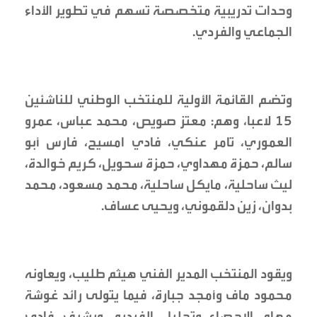
وحدات تدريبية متخصصة تسهم في تطوير الأداء
الجماعي والفردي.
‏وتضم القائمة الأولية للمنتخب الوطني للناشئين
15 لاعبا، وهم: معتز صويص، محمد عباس، عمرو
العموري، تامر عنكي، فادي امسيح، فارس أبو
سالم، حمزة مهداوي، حمزة سحويل، كريم خوالدة،
ليث ساحلية، مايكل ساحلية، محمد مسعود، محمد
بدوان، زين دلقموني، ويحيى عساف.
‏ويقود المنتخب المدير الفني هيثم طليب، ويعاونه
محمود ماف وأمجد جبارة، فيما يتولى رائد غوشة
مهام الإحصاء وتحليل الفيديو، ويشرف فادي