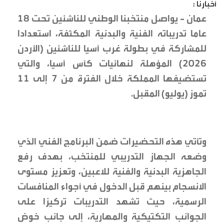
أخبارنا :
‏عمان - يواصل منتخبنا الوطني للناشئين تحت 18
عاما تدريباته الفنية والبدنية المكثفة، استعدادا
للمشاركة في بطولة غرب آسيا للناشئين (الأردن
2026) المؤهلة لنهائيات كأس آسيا، والتي
تستضيفها المملكة خلال الفترة من 7 إلى 11
تموز (يوليو) المقبل.
‏وتأتي هذه التحضيرات ضمن البرنامج الفني الذي
وضعه الجهاز التدريبي للمنتخب، بهدف رفع
الجاهزية البدنية والفنية للاعبين، وتعزيز مستوى
الانسجام بينهم قبل الدخول في أجواء المنافسات
الرسمية، حيث تشهد التدريبات تركيزا على
الجوانب التكتيكية والمهارية، إلى جانب خوض