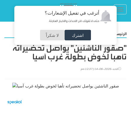
Toggl
أترغب في تفعيل الإشعارات؟
navig
حتى لا تفوتك آخر الأحداث والأخبار العاجلة
/
الرئيسية
رياضة
اشترك
لا شكراً
‏"صقور الناشئين" يواصل تحضيراته
تأهبا لخوض بطولة غرب آسيا
الأحد-2026-06-14 | 12:37 pm