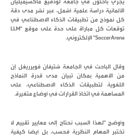
يجري باحثون في جامعة لودفيغ ماكسيميليان
الألمانية دراسة علمية أشمل، عبر نشر مدى دقة
كل نموذج من تطبيقات الذكاء الاصطناعي في
توقعات كل مباراة على حدة على موقع "LLM
SoccerArena" الإلكتروني.
وقال الباحث في الجامعة شتيفان فويرريغل إن
من الأهمية بمكان تبيان مدى قدرة النماذج
اللغوية لتطبيقات الذكاء الاصطناعي، على
المساهمة في اتخاذ القرارات في أوضاع متغيرة.
وأوضح "لهذا السبب نحتاج إلى معايير تقييم لا
تختبر المهام النظرية فحسب، بل أيضًا كيفية