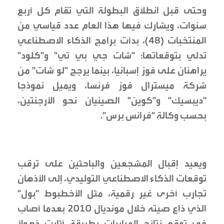
وحتى قبل انطلاق البطولة التي تقام كل أربع
سنوات، ويشارك فيها هذا العام عدد قياسي من
المنتخبات (48)، بدأت برامج الذكاء الاصطناعي
تدلي بتوقعاتها: "شات جي بي تي" و"كلود"
يراهنان على فوز إسبانيا، بينما يرجح "لو شات" من
شركة ميسترال فوز فرنسا، ويميل نموذجا
"ديبسيك" و"كوين" الصينيان نحو الأرجنتين،
بحسب وكالة "فرانس برس".
ويعيد إقبال المشجعين والباحثين على ترقب
توقعات الذكاء الاصطناعي التوليدي، إلى الأذهان
تجارب أخرى غير رقمية، مثل الأخطبوط "بول"
الذي ذاع صيته خلال مونديال 2010 بعدما أصاب
في توقع نتائج المباريات بطريقة أثارت ذهولًا