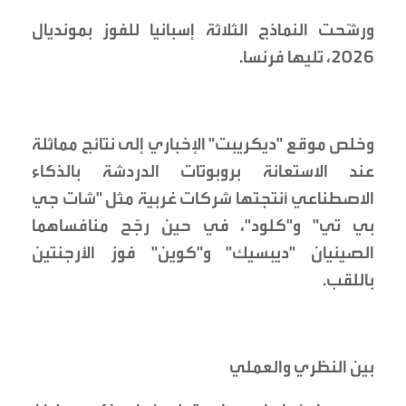
ورشّحت النماذج الثلاثة إسبانيا للفوز بمونديال
2026، تليها فرنسا.
وخلص موقع "ديكريبت" الإخباري إلى نتائج مماثلة
عند الاستعانة بروبوتات الدردشة بالذكاء
الاصطناعي أنتجتها شركات غربية مثل "شات جي
بي تي" و"كلود"، في حين رجّح منافساهما
الصينيان "ديبسيك" و"كوين" فوز الأرجنتين
باللقب.
بين النظري والعملي