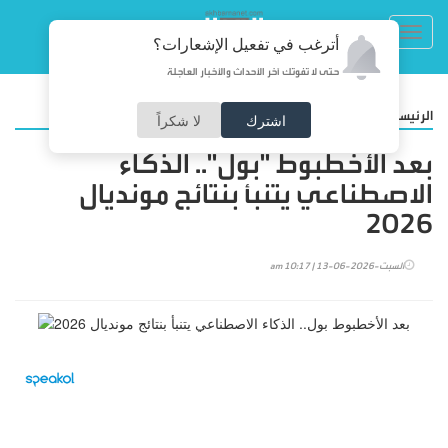
Toggl
أترغب في تفعيل الإشعارات؟
navig
حتى لا تفوتك آخر الأحداث والأخبار العاجلة
/
الرئيسية
تكنولوجيا
اشترك
لا شكراً
بعد الأخطبوط "بول".. الذكاء
الاصطناعي يتنبأ بنتائج مونديال
2026
السبت-2026-06-13 | 10:17 am