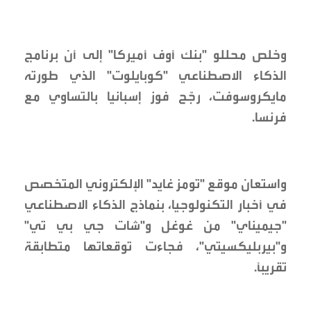
وخلص محللو "بنك أوف أميركا" إلى أن برنامج
الذكاء الاصطناعي "كوبايلوت" الذي طورته
مايكروسوفت، رجّح فوز إسبانيا بالتساوي مع
فرنسا.
واستعان موقع "تومز غايد" الإلكتروني المتخصص
في أخبار التكنولوجيا، بنماذج الذكاء الاصطناعي
"جيميناي" من غوغل و"شات جي بي تي"
و"بيربليكسيتي"، فجاءت توقعاتها متطابقة
تقريبًا.