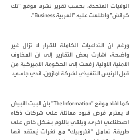
الولايات المتحدة، بحسب تقرير نشره موقع "تك
كرانش" واطلعت عليه "العربية Business".
ورغم أن التداعيات الكاملة للقرار لا تزال غير
واضحة، أشارت بعض التقارير إلى أن المخاوف
الأمنية الأولية رُفعت إلى الحكومة الأميركية من
قبل الرئيس التنفيذي لشركة أمازون، آندي جاسي.
كما أفاد موقع "The Information" بأن البيت الأبيض
لا يعتزم فرض قيود مماثلة على شركات ذكاء
اصطناعي أخرى، ويلقي باللوم بشكل خاص على
طريقة تعامل "أنثروبيك" مع ثغرات يُعتقد أنها