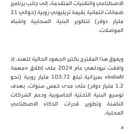
الاصطناعي والتقنيات المتقدمة، إلى جانب برنامج
ضمانات ائتمانية بقيمة تريليوني روبية (حوالي 21
مليار دولار) لتطوير البنية السحابية وأشباه
الموصلات.
ويفوق هذا المقترح بكثير الجهود الحالية للهند، إذ
وافقت نيودلهي عام 2024 على إطلاق «مهمة
IndiaAI» بميزانية تبلغ 103.72 مليار روبية (نحو
1.2 مليار دولار) على مدى خمس سنوات، بهدف
توسيع البنية التحتية الحاسوبية ودعم الشركات
الناشئة وتطوير قدرات الذكاء الاصطناعي
المحلية.
a