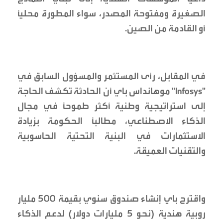
الصغيرة ومفتوحة المصدر، سواء المطورة محلياً
أو القادمة من الصين.
في المقابل، رأى المستثمر والمسؤول السابق في
"Infosys" موهانداس باي أن الحادثة تكشف الحاجة
إلى استراتيجية وطنية أكثر طموحاً في مجال
الذكاء الاصطناعي، مطالباً الحكومة بزيادة
الاستثمارات في البنية التحتية الحاسوبية
والتقنيات العميقة.
واقترح باي إنشاء صندوق سنوي بقيمة 500 مليار
روبية هندية (نحو 5 مليارات دولار) لدعم الذكاء