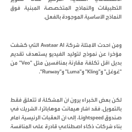
التطبيقات والنماذج المتخصصة المبنية فوق
النماذج الأساسية الموجودة بالفعل.
ومن أحدث الأمثلة شركة Avataar AI التي كشفت
مؤخراً عن نموذج لتوليد الفيديو يستهدف تقديم
بديل أقل تكلفة مقارنة بمنافسين مثل "Veo" من
"غوغل" و"Kling" و"Luma" و"Runway".
لكن بعض الخبراء يرون أن المشكلة لا تتعلق فقط
بالتمويل. فقد أشار هيمانت موهاباترا، الشريك في
صندوق Lightspeed، إلى أن العقبات الرئيسية أمام
بناء شركات ذكاء اصطناعي قادرة على المنافسة