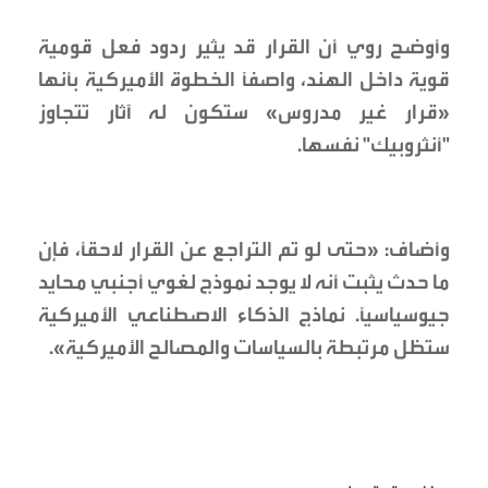
وأوضح روي أن القرار قد يثير ردود فعل قومية
قوية داخل الهند، واصفاً الخطوة الأميركية بأنها
«قرار غير مدروس» ستكون له آثار تتجاوز
"أنثروبيك" نفسها.
وأضاف: «حتى لو تم التراجع عن القرار لاحقاً، فإن
ما حدث يثبت أنه لا يوجد نموذج لغوي أجنبي محايد
جيوسياسياً. نماذج الذكاء الاصطناعي الأميركية
ستظل مرتبطة بالسياسات والمصالح الأميركية».