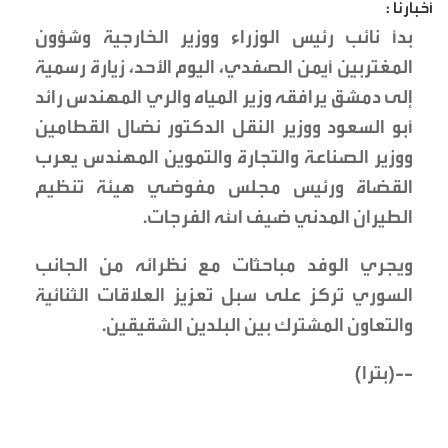
أخبارنا :
بدأ نائب رئيس الوزراء ووزير الخارجية وشؤون
المغتربين أيمن الصفدي، اليوم الأحد، زيارة رسمية
إلى دمشق يرافقه وزير المياه والري المهندس رائد
أبو السعود ووزير النقل الدكتور نضال القطامين
ووزير الصناعة والتجارة والتموين المهندس يعرب
القضاة ورئيس مجلس مفوضي هيئة تنظيم
الطيران المدني ضيف الله الفرجات.
ويجري الوفد مباحثات مع نظرائه من الجانب
السوري تركز على سبل تعزيز العلاقات الثنائية
والتعاون المشترك بين البلدين الشقيقين.
--(بترا)