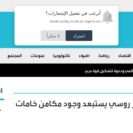
أترغب في تفعيل الإشعارات؟
حتى لا تفوتك آخر الأحداث والأخبار العاجلة
اشترك
لا شكراً
اقتصاد
رياضة
أضواء
تكنولوجيا
منوعات
المجتمع
مي ودعوة لتشكيل قوة عربية لحماية التجارة الدولية
ا
ر روسي يستبعد وجود مكامن خامات