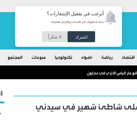
أترغب في تفعيل الإشعارات؟
حتى لا تفوتك آخر الأحداث والأخبار العاجلة
اشترك
لا شكراً
اقتصاد
رياضة
أضواء
تكنولوجيا
منوعات
المجتمع
ع مار إلياس الأثري في عجلون
ا
 على شاطئ شهير في سيدني