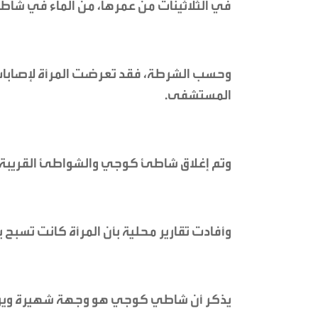
في الثلاثينات من عمرها، من الماء في ش
وحسب الشرطة، فقد تعرضت المرأة لإصابات خ
المستشفى.
وتم إغلاق شاطئ كوجي والشواطئ القريبة 
وأفادت تقارير محلية بأن المرأة كانت تسبح
يذكر أن شاطي كوجي هو وجهة شهيرة ويرتاد