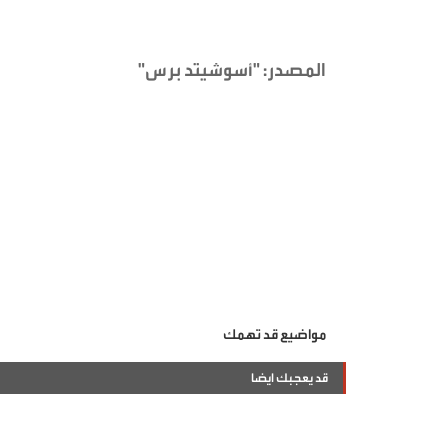
المصدر: "أسوشيتد برس"
مواضيع قد تهمك
قد يعجبك ايضا