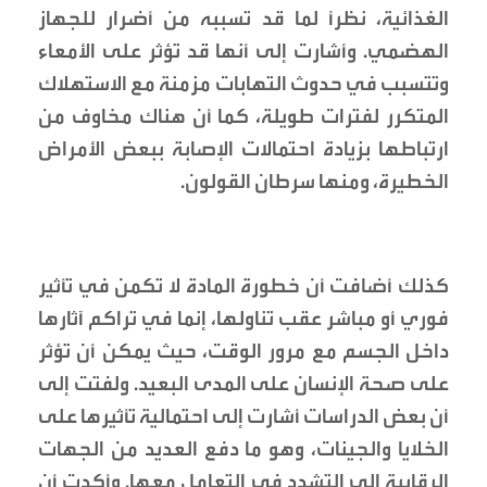
الغذائية، نظراً لما قد تسببه من أضرار للجهاز
الهضمي. وأشارت إلى أنها قد تؤثر على الأمعاء
وتتسبب في حدوث التهابات مزمنة مع الاستهلاك
المتكرر لفترات طويلة، كما أن هناك مخاوف من
ارتباطها بزيادة احتمالات الإصابة ببعض الأمراض
الخطيرة، ومنها سرطان القولون.
كذلك أضافت أن خطورة المادة لا تكمن في تأثير
فوري أو مباشر عقب تناولها، إنما في تراكم آثارها
داخل الجسم مع مرور الوقت، حيث يمكن أن تؤثر
على صحة الإنسان على المدى البعيد. ولفتت إلى
أن بعض الدراسات أشارت إلى احتمالية تأثيرها على
الخلايا والجينات، وهو ما دفع العديد من الجهات
الرقابية إلى التشدد في التعامل معها. وأكدت أن