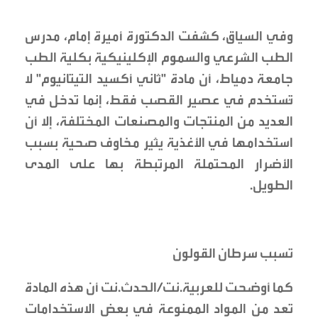
وفي السياق، كشفت الدكتورة أميرة إمام، مدرس
الطب الشرعي والسموم الإكلينيكية بكلية الطب
جامعة دمياط، أن مادة "ثاني أكسيد التيتانيوم" لا
تُستخدم في عصير القصب فقط، إنما تدخل في
العديد من المنتجات والمصنعات المختلفة، إلا أن
استخدامها في الأغذية يثير مخاوف صحية بسبب
الأضرار المحتملة المرتبطة بها على المدى
الطويل.
تسبب سرطان القولون
كما أوضحت للعربية.نت/الحدث.نت أن هذه المادة
تعد من المواد الممنوعة في بعض الاستخدامات