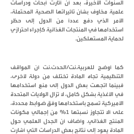
السنوات الأخيرة، بعد أن أثارت أبحاث ودراسات
علمية مخاوف بشأن تأثيراتها الصحية المحتملة،
الأمر الذي دفع عدداً من الدول إلى حظر
استخدامها في المنتجات الغذائية كإجراء احترازي
لحماية المستهلكين.
كما أوضح للعربية.نت/الحدث.نت أن المواقف
التنظيمية تجاه المادة تختلف من دولة لأخرى،
فبينما اتجهت بعض الدول إلى منع استخدامها
في الأغذية بشكل كامل، لا تزال الولايات المتحدة
الأميركية تسمح باستخدامها وفق ضوابط محددة،
على ألا تتجاوز نسبتها 1% من إجمالي مكونات
المنتج الغذائي. وأضاف أن الجدل العلمي حول
المادة يعود إلى نتائج بعض الدراسات التي أشارت