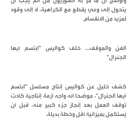
وأوضح أن ما مرّ به السوريون من ألم يجب أن
يتحول إلى وعي يقطع مع الكراهية، لا إلى وقود
لمزيد من الانقسام.
الفن والموقف… خلف كواليس "ابتسم أيها
الجنرال"
كشف خليل عن كواليس إنتاج مسلسل "ابتسم
أيها الجنرال"، موضحا أنه واجه أزمة إنتاجية كادت
توقف العمل بعد إنجاز جزء كبير منه، قبل أن
يُستكمل بميزانية أقل وخطة بديلة.