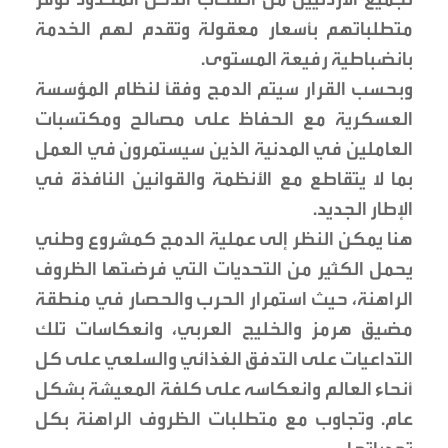
متطلباتهم بأسعار معقولة وتقدم لهم الخدمة
بانضباطية رفيعة المستوى.
وبحسب القرار سيتم الدمج وفقًا لنظام المؤسسة
العسكرية مع الحفاظ على مصالح ومكتسبات
العاملين في المدنية الذين سيستمرون في العمل
بما لا يتقاطع مع الأنظمة والقوانين النافذة في
الإطار الجديد.
هنا يمكن النظر إلى عملية الدمج كمشروع وطني
يحمل الكثير من التحديات التي فرضتها الظروف
الراهنة، حيث استمرار الحرب والحصار في منطقة
مضيق هرمز والخليج العربي، وانعكاسات تلك
التداعيات على التدفق الغذائي والسلعي على كل
أنحاء العالم وانعكاسه على كلفة المعيشة بشكل
عام. وتجاوب مع متطلبات الظروف الراهنة بكل