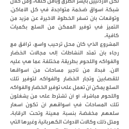
لكل الأردنيين بأيسر الطرق وبأقل كلفة، ومن خلال
شبكة أسواق ضخمة متواجدة في كل الأماكن.
وتوقعات بأن تسفر الخطوة الأخيرة عن مزيد من
التميز في توفير الممكن من السلع بكميات
كافية.
المشروع الذي كان محل ترحيب واسع، ترافق مع
رجاء بأن تمتد النشاطات إلى مجالات الخضار
والفواكه واللحوم بطريقة مختلفة عما هي عليه
الآن. فبدلًا من تأجير مساحات من أسواقها
للقصابين وتجار الخضار والفواكه لتوفير تلك
السلع يمكن أن تعمل على توفير الخضار والفواكه
واللحوم مباشرة، أو أن تشترط على من يشغلون
تلك المساحات في أسواقهم أن تكون أسعار
سلعهم مخفضة بنسبة معينة وتحت الرقابة.
ومثل ذلك وكالات الأدوات الكهربائية وغيرها التي