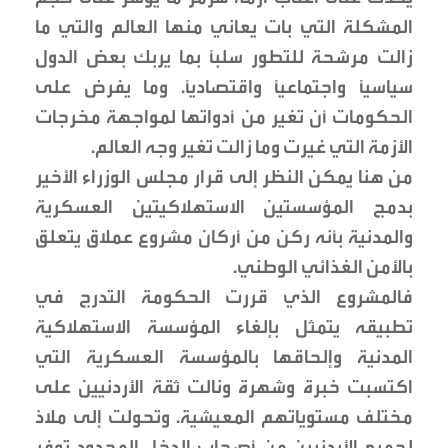
المشكلة التي بات يعاني منها العالم والتي ما
زالت مرشحة للتطور سلبًا بما يربك بعض الدول
سياسيًا واجتماعيًا واقتصاديًا. وما يفرض على
الحكومات أن تغير من أدواتها لمواجهة مخرجات
الأزمة التي غيرت وما زالت تغير وجه العالم.
من هنا يمكن النظر إلى قرار مجلس الوزراء الأخير
بدمج المؤسستين الاستهلاكيتين العسكرية
والمدنية بأنه ركن من أركان مشروع عملاق يتعلق
بالأمن الغذائي الوطني.
فالمشروع الذي قررت الحكومة التدرج في
تطبيقه يتمثل بإلغاء المؤسسة الاستهلاكية
المدنية وإلحاقها بالمؤسسة العسكرية التي
اكتسبت خبرة وشهرة ونالت ثقة الأردنيين على
مختلف مستوياتهم المعيشية. وتحولت إلى ملاذ
لجميع الأردنيين من أصحاب الدخل المحدود توفر