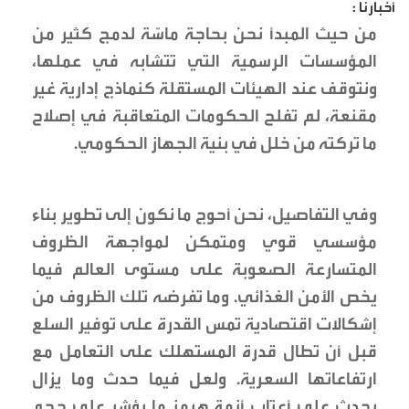
أخبارنا :
من حيث المبدأ نحن بحاجة ماسّة لدمج كثير من
المؤسسات الرسمية التي تتشابه في عملها،
ونتوقف عند الهيئات المستقلة كنماذج إدارية غير
مقنعة، لم تفلح الحكومات المتعاقبة في إصلاح
ما تركته من خلل في بنية الجهاز الحكومي.
وفي التفاصيل، نحن أحوج ما نكون إلى تطوير بناء
مؤسسي قوي ومتمكن لمواجهة الظروف
المتسارعة الصعوبة على مستوى العالم فيما
يخص الأمن الغذائي. وما تفرضه تلك الظروف من
إشكالات اقتصادية تمس القدرة على توفير السلع
قبل أن تطال قدرة المستهلك على التعامل مع
ارتفاعاتها السعرية. ولعل فيما حدث وما يزال
يحدث على أعتاب أزمة هرمز ما يؤشر على حجم