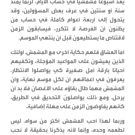
يعد أسبوعا مشمشيا في حساب الأيام، لربما يمتد
سنة أو سنتين في عرف بعض المسؤولين، وقد
يتحول إلى أربعة أعوام كاملة في حساب من
يظنون أن الفرصة لا تتكرر، فيسابقون الزمن
لاقتناص ما يستطيعون قبل أن ينتهي الموسم.
أما العشاق فلهم حكاية أخرى مع المشمش. أولئك
الذين يعيشون على المواعيد المؤجلة، وتكفيهم
أحيانا بارقة أمل صغيرة كي يواصلوا الانتظار.
يعرفون في أعماقهم أن لكل موسم نهاية، وأن
المشمش مهما طال بقاؤه على الأغصان فلا بد أن
يرحل. ومع ذلك يواصلون التحديق في الطريق،
كأنهم يفاوضون الزمن على مهلة إضافية.
وربما لهذا أحب المشمش أكثر من سواه. ليس
لطعمه وحده، وإنما لأنه يذكرنا بحقيقة لا نحب