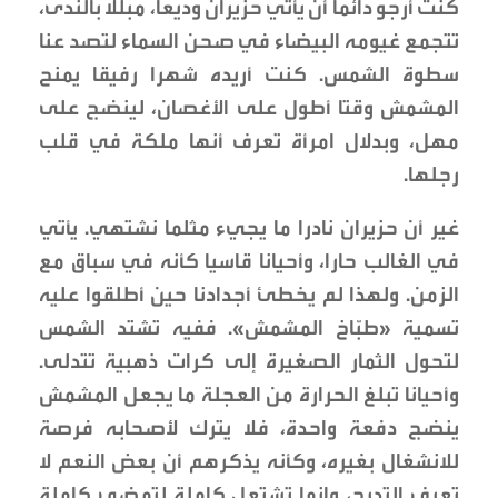
كنت أرجو دائما أن يأتي حزيران وديعا، مبللا بالندى،
تتجمع غيومه البيضاء في صحن السماء لتصد عنا
سطوة الشمس. كنت أريده شهرا رفيقا يمنح
المشمش وقتا أطول على الأغصان، لينضج على
مهل، وبدلال امرأة تعرف أنها ملكة في قلب
رجلها.
غير أن حزيران نادرا ما يجيء مثلما نشتهي. يأتي
في الغالب حارا، وأحيانا قاسيا كأنه في سباق مع
الزمن. ولهذا لم يخطئ أجدادنا حين أطلقوا عليه
تسمية «طبّاخ المشمش». ففيه تشتد الشمس
لتحول الثمار الصغيرة إلى كرات ذهبية تتدلى.
وأحيانا تبلغ الحرارة من العجلة ما يجعل المشمش
ينضج دفعة واحدة، فلا يترك لأصحابه فرصة
للانشغال بغيره، وكأنه يذكرهم أن بعض النعم لا
تعرف التدرج، وإنما تشتعل كاملة لتمضي كاملة