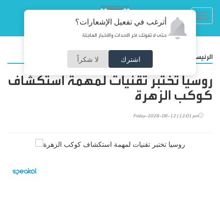
Toggl
أترغب في تفعيل الإشعارات؟
navig
حتى لا تفوتك آخر الأحداث والأخبار العاجلة
/
الرئيسية
منوعات
اشترك
لا شكراً
روسيا تختبر تقنيات لمهمة استكشاف
كوكب الزهرة
Friday-2026-06-12 | 12:01 pm