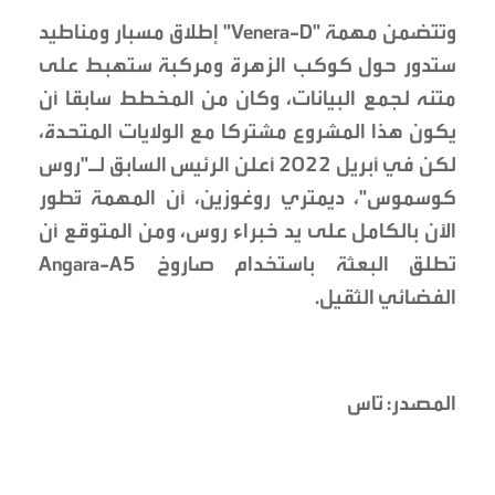
وتتضمن مهمة "Venera-D" إطلاق مسبار ومناطيد
ستدور حول كوكب الزهرة ومركبة ستهبط على
متنه لجمع البيانات، وكان من المخطط سابقا أن
يكون هذا المشروع مشتركا مع الولايات المتحدة،
لكن في أبريل 2022 أعلن الرئيس السابق لـ"روس
كوسموس"، ديمتري روغوزين، أن المهمة تُطور
الآن بالكامل على يد خبراء روس، ومن المتوقع أن
تطلق البعثة باستخدام صاروخ Angara-A5
الفضائي الثقيل.
المصدر: تاس