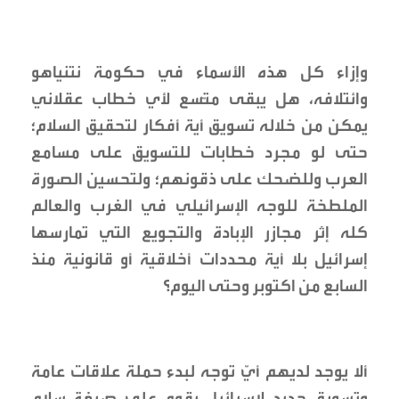
وإزاء كل هذه الأسماء في حكومة نتنياهو
وائتلافه، هل يبقى متّسع لأي خطاب عقلاني
يمكن من خلاله تسويق أية أفكار لتحقيق السلام؛
حتى لو مجرد خطابات للتسويق على مسامع
العرب وللضحك على ذقونهم؛ ولتحسين الصورة
الملطخة للوجه الإسرائيلي في الغرب والعالم
كله إثر مجازر الإبادة والتجويع التي تمارسها
إسرائيل بلا أية محددات أخلاقية أو قانونية منذ
السابع من اكتوبر وحتى اليوم؟
ألا يوجد لديهم أيّ توجه لبدء حملة علاقات عامة
وتسويق جديد لإسرائيل يقوم على صيغة سلام