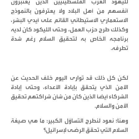
لليهود العرب الفلسطينيين الذين يعتبرون
أنفسهم من أهل البلاد ولا يعترفون بالنموذج
الاستعماري الاستيطاني القائم على أيدي البشر،
وكذلك طرح حزب العمل، وحتى الليكود كان لديه
برنامجه الخاص به لتحقيق السلام رغم شدة
تطرفه.
لكن كل ذلك قد توارى اليوم خلف الحديث عن
الأمن الذي يتحقق بإبادة الأعداء، وحتى إبادة
الشركاء أيضاً الذين كان من شأن شراكتهم تحقيق
الأمن والسلام.
وهنا؛ نعود لنطرح التساؤل الكبير: ما هي صيغة
السلام التي تحقق الرضى لإسرائيل؟