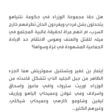
هل حقاً مجموعة الوزراء في حكومة نتنياهو
يتحدثون بشل فردي ويغردون ألحان تطرفهم خارج
السرب، أم أنهم مرآة لحقيقة غالبية المجتمع في
ميله للقتل والعنف وهوس الانتقام حد الإبادة
الجماعية المشهودة في غزة وسواها؟
إيتمار بن غفير وبتسلئيل سموتريتش هما الجزء
الظاهر من جبل الجليد الذي تتشكّل قاعدته من
الوزراء: أوريت ستروك وآفي ماعوز وإسحاق
واسرلاف ومي غولان وعميحاي إلياهو وياريف
ليفين وشلومو كارهي وعميحاي شيكلي،
وغيرهم الكثير...