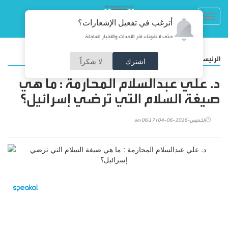
Toggl
أترغب في تفعيل الإشعارات؟
navig
حتى لا تفوتك آخر الأحداث والأخبار العاجلة
/
الرئيسية
مقالات
اشترك
لا شكراً
د. علي عبدالسلام المحارمة : ما هي
صيغة السلام التي ترضي إسرائيل؟
الخميس-2026-06-04 | 06:17 am