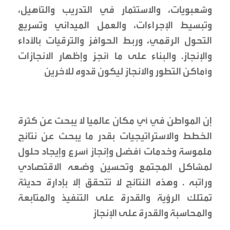
وشعبويات، والاستثمار في التدريب والتأهيل،
وتبسيط الإجراءات، والعمل الميداني وتسريع
التحول الرقمي، وربط الحوافز والترقيات بالأداء
والإنجاز. والبناء على ما أنجز وإظهار الانجازات
وأماكن التطور والانجاز ليكون قدوه للاخرين
إن المواطن في أي مكان عالميا لا يبحث عن كثرة
الخطط والاستراتيجيات بقدر ما يبحث عن نتائج
ملموسة وخدمات أفضل وإنجاز أسرع وإيجاد حلول
لمشاكل المجتمع وتحسين وضعه الاقتصادي
وراتبه . وهذه النتائج لا تتحقق إلا بإدارة حديثة
تمتلك الرؤية والقدرة على التنفيذ والمتابعة
والمحاسبة والقدرة على الإنجاز