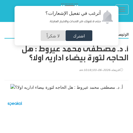
Toggl
أترغب في تفعيل الإشعارات؟
navig
حتى لا تفوتك آخر الأحداث والأخبار العاجلة
/
الرئيسية
مقالات
اشترك
لا شكراً
أ. د. مصطفى محمد عيروط : هل
الحاجه لثورة بيضاء اداريه اولا؟
الأربعاء-2026-06-03 | 10:18 am