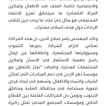
والاجتماعية خاصة العنف ضد الأطفال وتمكين
المرأة اقتصادياً، ما سيتحقق تعزيز للانتماء
المجتمعي هو مثال حيّ على ما يُبنى حين تلتقي
الإرادات حول هدف إنساني مشترك.
وأكد المهندس ياسر صلاح الدين، أن هذه الشراكة
تعكس التزام الشركة بدورها التنموي
ومسؤوليتها المجتمعية، وانطلاقها من إيمان
راسخ بأهمية الاستثمار في الإنسان وتمكين
المجتمعات المحلية. وأضاف: "نعتز بالتعاون مع
مؤسسة نهر الأردن في دعم المبادرات التي تُمكّن
الشباب والنساء والأطفال، وتسهم في إيجاد فرص
تنموية مستدامة في محافظة العقبة ومناطق
الجنوب. ونؤمن بأن الشراكات الفاعلة بين القطاع
الخاص ومؤسسات المجتمع المدني تمثل ركيزة