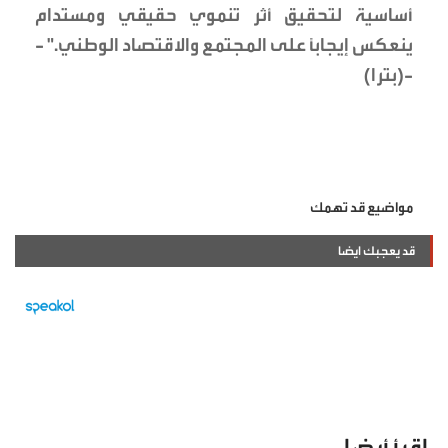
أساسية لتحقيق أثر تنموي حقيقي ومستدام
ينعكس إيجابًا على المجتمع والاقتصاد الوطني." -
-(بترا)
مواضيع قد تهمك
قد يعجبك ايضا
اقرأ أيضا