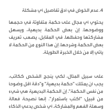
4. عدم الخوض في أدق تفاصيل أي مشكلة
يحتوي أي مجال على حكمة متفاوتة في حجمها
ووضوحها. إن بعض الحكمة بديهية، ويسهل
مشاركتها وحفظها. في المقابل، يصعب تعريف
بعض الحكمة وشرحها. إن هذا النوع من الحكمة لا
يأتي إلا من خلال الخبرة الطويلة.
على سبيل المثال، لكي ينجح الشخص ككاتب،
يجب أن يمتلك "حكمة بديهية" و"دقة أقل وضوحاً
من نفس الحكمة". إن الحكمة البديهية هي شيء
من قبيل: "اكتب باستمرار". إنها نصيحة فعالة
وسهلة الفهم والمشاركة. أي شخص يدعي الذكاء