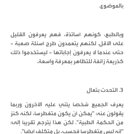
بالموضوع.
وبالطبع، كونهم أساتذة، فهم يعرفون القليل
على الأقل. لكنهم يتعمدون طرح أسئلة صعبة -
حتى عندما لا يعرفون إجاباتها - ليستخدموا ذلك
كذريعة زائفة للتظاهر بمعرفة واسعة.
3. التحدث بتعالٍ
يعرف الجميع شخصاً يثني عليه الآخرون وربما
يقولون عنه: "يمكن أن يكون متغطرساً، لكنه كنز
من الحكمة الطبية". لكن هذا يُترجم تقريباً إلى:
"إنه ليس متغطرساً فحسب، بل متكلف أيضاً".