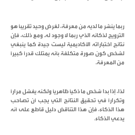
ربما ينشر ما لديه من معرفة، لغرض وحيد تقريباً هو
الترويج لذكائه الذي ربما لا وجود له. ومع ذلك، فإن
نتائج اختباراته الأكاديمية ليست جيدة كما ينبغي
لشخص كون صورة متكلفة بأنه يمتلك قدراً كبيراً
من المعرفة.
لذا، إذا بدا شخص ما ذكياً ظاهرياً ولكنه يفشل مراراً
وتكراراً في تحقيق النتائج التي يجب أن تصاحب
هذا الذكاء، فإن هذا التناقض دليل قاطع على أنه
يدعي الذكاء.