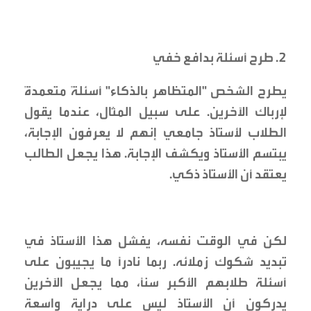
2. طرح أسئلة بدافع خفي
يطرح الشخص "المتظاهر بالذكاء" أسئلةً متعمدةً
لإرباك الآخرين. على سبيل المثال، عندما يقول
الطلاب لأستاذ جامعي إنهم لا يعرفون الإجابة،
يبتسم الأستاذ ويكشف الإجابة. هذا يجعل الطالب
يعتقد أن الأستاذ ذكي.
لكن في الوقت نفسه، يفشل هذا الأستاذ في
تبديد شكوك زملائه. ربما نادراً ما يجيبون على
أسئلة طلابهم الأكبر سناً، مما يجعل الآخرين
يدركون أن الأستاذ ليس على دراية واسعة