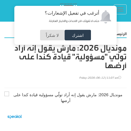
Toggl
أترغب في تفعيل الإشعارات؟
navig
حتى لا تفوتك آخر الأحداث والأخبار العاجلة
/
الرئيسية
رياضة
اشترك
لا شكراً
مونديال 2026: مارش يقول إنه أراد
تولّي "مسؤولية" قيادة كندا على
أرضها
Friday-2026-06-12 | 11:07 am