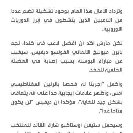
وتزداد الآمال هذا العام بوجود تشكيلة تضم عددا
من اللاعبين الذين ينشطون في أبرز الدوريات
الأوروبية.
لكن مارش أكّد أن أفضل لاعب في كندا، نجم
بايرن ميونيخ الألماني ألفونسو ديفيس، سيغيب
عن مباراة البوسنة بسبب إصابة في العضلة
الخلفية للفخذ.
وأكمل "أجرينا له فحصا بالرنين المغناطيسي
أمس، وأظهر علامات إيجابية جدا على أنه يتعافى
بشكل جيد للغاية"، مؤكدا أن ديفيس "لن يكون
متاحا غدا".
وسيحمل ستيفن أوستاكيو شارة القائد للمنتخب