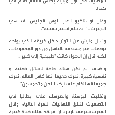
المضيف في أول مباراة بكأس العالم تُقام في
كندا.
وقال أوستاكيو لاعب لوس أنجليس أف سي
الأميركي "إنه حلم أصبح حقيقة".
وسُئل مارش عن التوتر داخل فريقه الذي يواجه
توقعات غير مسبوقة بالتأهل من دور المجموعات،
لكنه قال إن الأجواء كانت "طبيعية إلى كبير".
وأضاف "لم تكن هناك حاجة لرسائل ذهنية أو
نفسية كبيرة. ندرك جميعا أنها كأس العالم. ندرك
جميعا أنها تُقام على أرضنا. نحن متحمسون".
وتغلبت البوسنة والهرسك على إيطاليا في
التصفيات لتبلغ النهائيات للمرة الثانية، وقال
المدرب سيرغي بارباريز إن فريقه يملك خبرة كبيرة