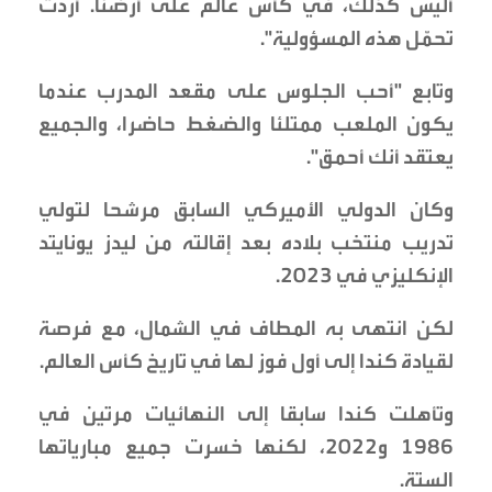
أليس كذلك، في كأس عالم على أرضنا. أردت
تحمّل هذه المسؤولية".
وتابع "أحب الجلوس على مقعد المدرب عندما
يكون الملعب ممتلئا والضغط حاضرا، والجميع
يعتقد أنك أحمق".
وكان الدولي الأميركي السابق مرشحا لتولي
تدريب منتخب بلاده بعد إقالته من ليدز يونايتد
الإنكليزي في 2023.
لكن انتهى به المطاف في الشمال، مع فرصة
لقيادة كندا إلى أول فوز لها في تاريخ كأس العالم.
وتأهلت كندا سابقا إلى النهائيات مرتين في
1986 و2022، لكنها خسرت جميع مبارياتها
الستة.