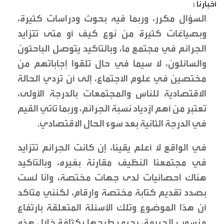
أخبارنا :
السؤال مكرر، وربما فيه بحوث ودراسات كثيرة،
وبصياغات كثيرة من نوع كيف أو متى تتزايد
الجرائم في مجتمع ما، وبالتأكيد يتوصل الباحثون
والسائلون، لا سيما في حال تلقوا إجاباتهم من
مختصين في علوم الاجتماع، إلى أن تردي الحالة
الاقتصادية للناس والمجتمعات بالدرجة الأولى،
تعتبر من أهم ازدياد نسبة الجرائم، وربما تأتي القيم
في الدرجة الثانية بعد سوء الحال الاقتصادي.
في الواقع لا أعلم يقينا، إن كانت الجرائم تتزايد
في مجتمعنا النظيف مقارنة بغيره، وبالتأكيد
هناك احصائيات لدى جهات مختصة، وانا لست
بصدد تقديم كتابة مختصة وارقام، لكنني متأكد
أن هذا الموضوع وتلك الأسئلة المتعلقة بارتفاع
منسوب الجريمة، يجري طرحها بكثافة خلال هذه