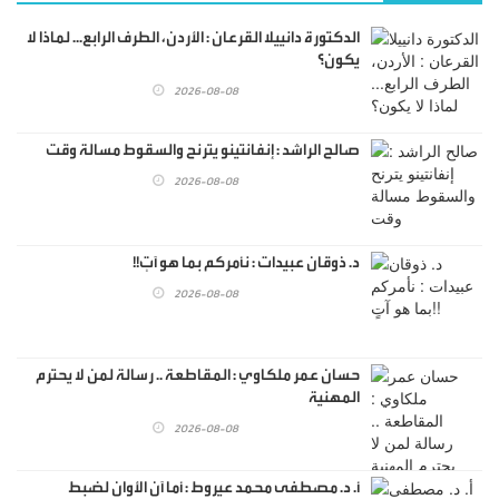
الدكتورة دانييلا القرعان : الأردن، الطرف الرابع... لماذا لا
يكون؟
2026-08-08
صالح الراشد : إنفانتينو يترنح والسقوط مسالة وقت
2026-08-08
د. ذوقان عبيدات : نأمركم بما هو آتٍ!!
2026-08-08
حسان عمر ملكاوي : المقاطعة .. رسالة لمن لا يحترم
المهنية
2026-08-08
أ. د. مصطفى محمد عيروط : أما آن الأوان لضبط