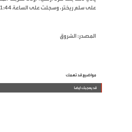
على سلم ريختر، وسجلت على الساعة 11:44، وكان مركزها 6 كيلومتر جنوب غرب عين جاسر.
المصدر: الشروق
مواضيع قد تهمك
قد يعجبك ايضا