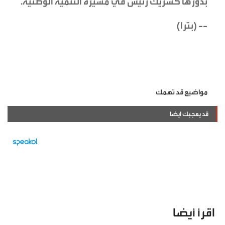
بدورها كشريك رئيس في مسيرة التنمية الوطنية.
-- (بترا)
مواضيع قد تهمك
قد يعجبك ايضا
اقرأ أيضا