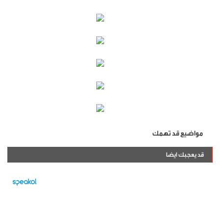
مواضيع قد تهمك
قد يعجبك ايضا