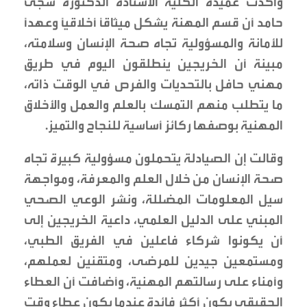
وأكدت عميدة الكلية الأستاذة الدكتورة سجى
حامد أن قسم المهنة يشكل ميثاقًا أخلاقيًا وعهدًا
للأمانة والمسؤولية تجاه صحة الإنسان وسلامته،
مبينة أن الخريجين ينطلقون اليوم في طريق
مهني حافل بالتحديات والفرص في الوقت ذاته،
ما يتطلب منهم التمسك بالعلم والعمل والأخلاق
المهنية بوصفها ركائز أساسية للنجاح والتميز.
وقالت إن الصيادلة يتحملون مسؤولية كبيرة تجاه
صحة الإنسان من خلال العلم والمعرفة، ومواجهة
سيل المعلومات المضللة، ونشر الوعي الصحي
المبني على الدليل العلمي، داعية الخريجين إلى
أن يكونوا شركاء فاعلين في الفريق الطبي،
ومستمعين جيدين للمرضى، ومتقنين لعملهم،
وأمناء على رسالتهم المهنية، وأضافت أن العطاء
الحقيقي يكون أكثر فائدة عندما يكون عطاء وقت