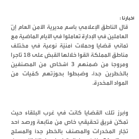
أخبارنا :
قال الناطق الإعلامي باسم مديرية الأمن العام إنّ
العاملين في الإدارة تعاملوا في الأيام الماضية مع
ثماني قضايا وحملات أمنيّة نوعية في مختلف
مناطق المملكة ألقوا خلالها القبض على ١٨ تاجرا
ومروجاً من ضمنهم ٣ أشخاص من المصنفين
بالخطرين جداً، وضبطوا بحوزتهم كمّيات من
المواد المخدرة.
وأبرز تلك القضايا كانت في غرب البلقاء حيث
تمكّن فريق تحقيقي خاص من متابعة ورصد أحد
تجّار المخدرات والمصنف بالخطر جداً والمسلح