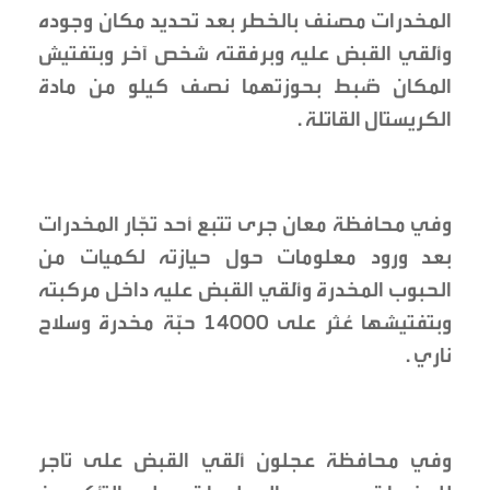
المخدرات مصنف بالخطر بعد تحديد مكان وجوده
وأُلقي القبض عليه وبرفقته شخص آخر وبتفتيش
المكان ضُبط بحوزتهما نصف كيلو من مادة
الكريستال القاتلة .
وفي محافظة معان جرى تتبع أحد تجّار المخدرات
بعد ورود معلومات حول حيازته لكميات من
الحبوب المخدرة وأُلقي القبض عليه داخل مركبته
وبتفتيشها عُثر على ١٤٠٠٠ حبّة مخدرة وسلاح
ناري .
وفي محافظة عجلون أُلقي القبض على تاجر