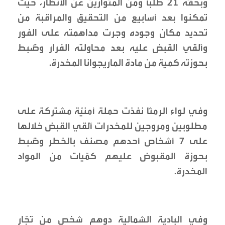
وبحقّه ٢١ طلباً ومن المتوارين عن الأنظار، حيث
تمكنوا بعد أسابيع من التحقيق والمراقبة من
تحديد مكان وجوده وجرت مداهمته على الفور
وأُلقي القبض عليه بعد محاولته الفرار وضُبط
بحوزته كمية من مادة الماريجوانا المخدرة.
وفي لواء الرمثا نفذت حملة أمنيّة مشتركة على
مطلوبين ومروجين للمخدرات أُلقي القبض خلالها
على ٧ أشخاص أحدهم مصنف بالخطر وضُبط
بحوزة المقبوض عليهم كمّيات من المواد
المخدرة.
وفي البادية الشمالية دوهم شخص من تجّار