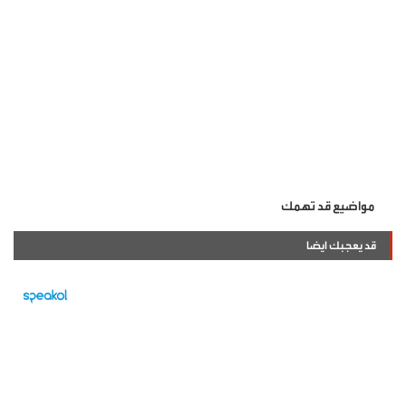
مواضيع قد تهمك
قد يعجبك ايضا