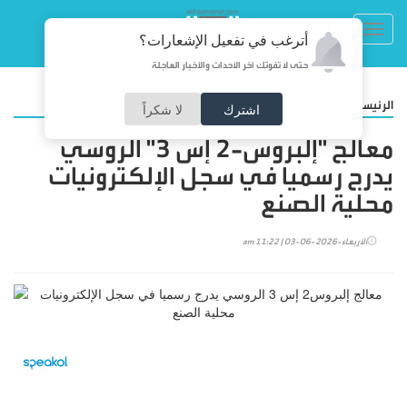
Toggl
أترغب في تفعيل الإشعارات؟
navig
حتى لا تفوتك آخر الأحداث والأخبار العاجلة
/
الرئيسية
تكنولوجيا
اشترك
لا شكراً
معالج "إلبروس-2 إس 3" الروسي
يدرج رسميا في سجل الإلكترونيات
محلية الصنع
الأربعاء-2026-06-03 | 11:22 am