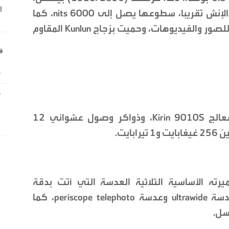
ترددها 120 هيرتز، كثافتها 460 بيكسل/الإنش تقريبا، سطوعها يصل إلى 6000 nits، كما
دعمت بتقنية HDR Vivid لتوفير عرض مميز للصور والفيديوهات، وحميت بزجاج Kunlun المقاوم
يعمل الجهاز بنظام HarmonyOS 6.1، ومعالج Kirin 9010S، وذواكر وصول عشوائي 12
ايت.
ته الأساسية الثلاثية العدسة التي أتت بدقة
(200+50+50) ميغابيكسل، المجهزة بعدسة ultrawide وعدسة periscope telephoto، كما