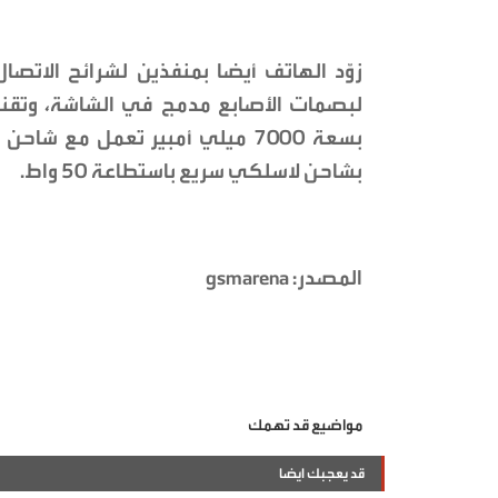
بشاحن لاسلكي سريع باستطاعة 50 واط.
المصدر: gsmarena
مواضيع قد تهمك
قد يعجبك ايضا