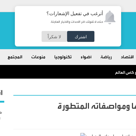
أترغب في تفعيل الإشعارات؟
حتى لا تفوتك آخر الأحداث والأخبار العاجلة
اشترك
لا شكراً
اقتصاد
رياضة
أضواء
تكنولوجيا
منوعات
المجتمع
طع كأس العالم
ا
 ومواصفاته المتطورة