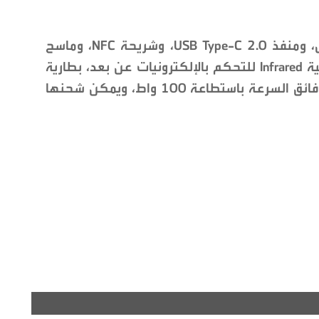
زوّد الهاتف أيضا بمنفذين لشرائح الاتصال، ومنفذ USB Type-C 2.0، وشريحة NFC، وماسح
لبصمات الأصابع مدمج في الشاشة، وتقنية Infrared للتحكم بالإلكترونيات عن بعد، بطارية
بسعة 7000 ميلي أمبير تعمل مع شاحن فائق السرعة باستطاعة 100 واط، ويمكن شحنها