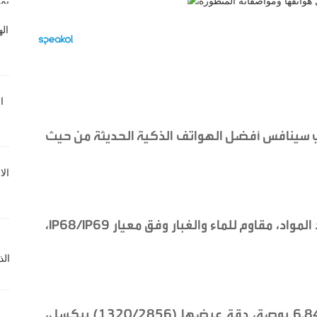
واوي عن هاتف Nova 16 Ultra الذي سينافس أفضل الهواتف الذكية الحديثة من حيث
حصل الهاتف على هيكل مصنوع من أجود المواد، مقاوم للماء والغبار وفق معيار IP68/IP69،
شاشاته أتت من نوع LTPO OLED بمقاس 6.84 بوصة، دقة عرضها (1320/2856) بيكسل،