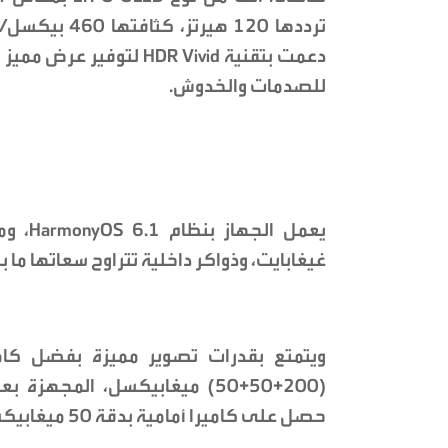
للصدمات والخدوش.
غيغابايت، وذواكر داخلية تتراوح سعاتها ما بين 256 غيغابايت و1 تيراب
ويتمتع بقدرات تصوير مميزة بفضل كامير
حصل على كاميرا أمامية بدقة 50 ميغابيكسل.