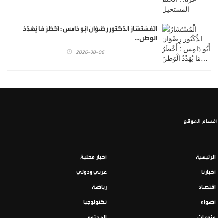
الْمُسْتَشَارُ الدُّكْتُور رِضْوَان أَبُو دَامِس : أَخْطَرُ مَا يُهَدِّدُ
الْوَطَنَ…
2026-08-06
أقسام الموقع
الرئيسية
أخبار محلية
أخبارنا
عربي ودولي
اقتصاد
رياضة
أضواء
تكنولوجيا
منوعات
المجتمع