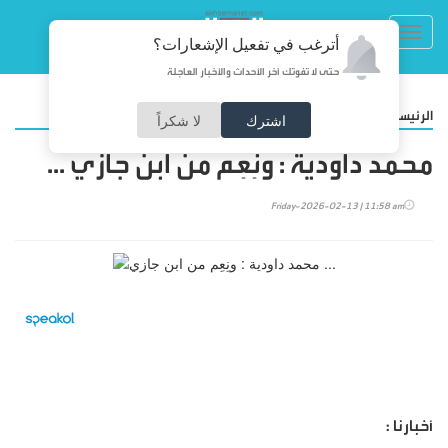
Toggl
أترغب في تفعيل الإشعارات؟
navig
حتى لا تفوتك آخر الأحداث والأخبار العاجلة
/
الرئيسية
مقالات
اشترك
لا شكراً
محمد داودية : ونِعِم من ابن جازي ...
Friday-2026-02-13 | 11:58 am
أخبارنا :