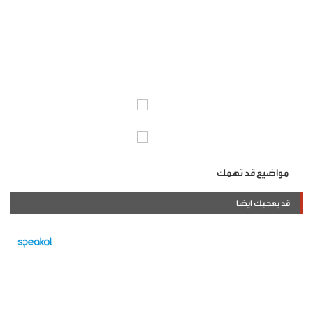
مواضيع قد تهمك
قد يعجبك ايضا