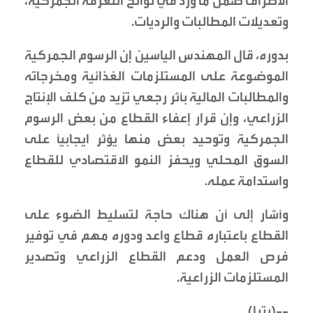
الأطراف ضمن ما ورد في لوائح التعرفة الجمركية،
وتعديلات المطالبات والرديات.
بدوره، قال المهندس الياسين إن الرسوم الجمركية
الموضوعة على المستلزمات الغذائية ومخرجاته
والمطالبات المالية بأثر رجعي تزيد من كلف الإنتاج
الزراعي، وإن قرار إعفاء القطاع من بعض الرسوم
الجمركية وتوحيد بعض منها يؤثر ايجابياً على
السوق المحلي ويحفز النمو الاقتصادي للقطاع
واستدامة عمله.
وأشار إلى أن هناك حاجة لتسليط الضوء على
القطاع باعتباره قطاع واعد ودوره مهم في توفير
فرص العمل ودعم القطاع الزراعي وتصدير
المستلزمات الزراعية.
--(بترا)