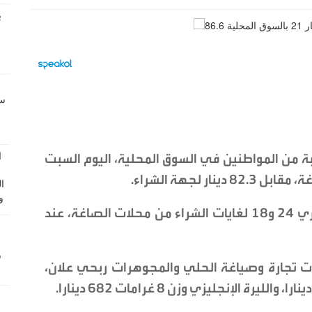
ام الذهب عيار 21 الأكثر رغبة من المواطنين في السوق المحلية، اليوم السبت
وبلغ سعر بيع الغرام الواحد من الذهب عياري 24 و18 لغايات الشراء من محلات الصاغة، عند
ت تجارة وصياغة الحلي والمجوهرات ربحي علان،