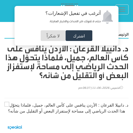
Toggl
أترغب في تفعيل الإشعارات؟
navig
حتى لا تفوتك آخر الأحداث والأخبار العاجلة
/
الرئيسية
مقالات
اشترك
لا شكراً
د. دانييلا القرعان : الأردن ينافس على
كأس العالم، جميل، فلماذا يتحوّل هذا
الحدث الرياضي إلى مساحة لإستفزاز
البعض أو التقليل من شأنه؟
الخميس-2026-06-11 | 06:37 pm