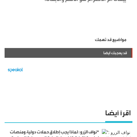
مواضيع قد تهمك
قد يعجبك ايضا
اقرأ أيضا
*نواف الزرو : لماذا يجب إطلاق حملات دولية ومنصات