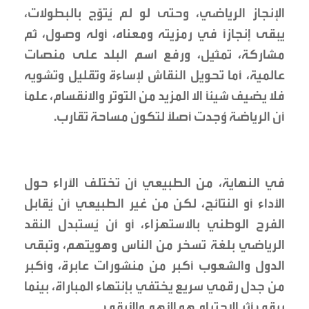
الإنجاز الرياضي، وحتى لو لم يُتوَّج بالبطولات،
يبقى إنجازاً في رمزيته ومعناه، أوله وصول، ثم
مشاركة، تمثيل، ورفع اسم البلد على منصات
عالمية، أما تحويل النقاش لإساءة وتقليل وتشويه
فلا يضيف شيئاً الا المزيد من التوتر والانقسام، علماً
أن الرياضة وُجدت أصلاً لتكون مساحة تقارب.
في النهاية، من الطبيعي أن تختلف الآراء حول
الأداء أو النتائج، لكن من غير الطبيعي أن يُقابل
الفرح الوطني بالاستهزاء، أو أن يُستبدل النقد
الرياضي بلغة تسخر من الناس وهويتهم، وتبقى
الدول والشعوب أكبر من منشورات عابرة، وأكبر
من جدل رقمي سريع يختفي بإنتهاء المباراة، بينما
يبقى أثر الاحترام هو الأهم والأبقى.