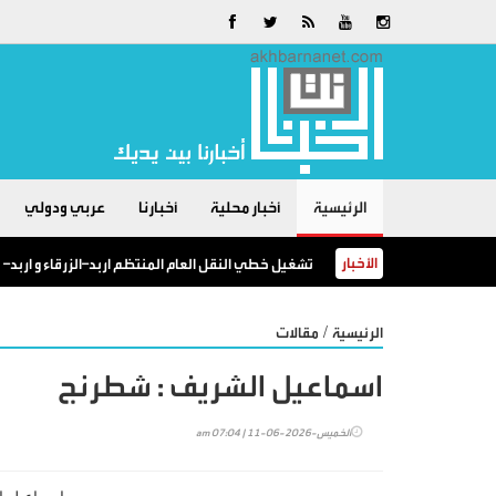
الرئيسية
أخبار محلية
أخبارنا
عربي ودولي
الأخبار
تشغيل خطي النقل العام المنتظم اربد–الزرقاء و اربد–
/
الرئيسية
مقالات
اسماعيل الشريف : شطرنج
الخميس-2026-06-11 | 07:04 am