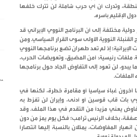
منطقة، وتدرك أن أي حرب شاملة لن تترك خلفها
دول الإقليم بأسره.
دولية مختلفة إلى أن البرنامج النووي الإيراني قد
 القنبلة النووية الأولى سوى القرار السياسي. ومن
لإيرانية؛ إذ لم تعد طهران تضع برنامجها النووي
ثة ملفات رئيسية: أمن المضيق، وتعويضات الحرب،
 يبدو، لن تعود إلى التفاوض الجاد حول برنامجها
الملفات.
 آخرون غباءً سياسيًا أو مقامرة خطرة، لكنها في
ي بات قاب قوسين أو أدنى، وإيران لن تفرّط به
وض يعني مزيدًا من التقدم في هذا الملف. وقد
صفقة، بخلاف الرئيس ترامب؛ فكل يوم يمرّ من دون
ار المفاوضات، يمثّلان بالنسبة إليها انتصارًا
ول إلى دولة نووية.