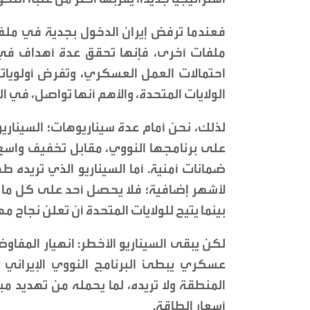
فعندما ترفض إيران الدخول بجدية في ملف ت
ملفات أخرى، فإنها تحقق عدة أهداف في آن
احتمالات العمل العسكري، وتفرض أولوياته
الولايات المتحدة، والأهم أنها تواصل، في ا
لذلك، نحن أمام عدة سيناريوهات؛ السيناريو
على برنامجها النووي، مقابل تخفيف واسع 
ضمانات أمنية. أما السيناريو الذي تريده 
لأشهر إضافية؛ فلا يحصل أحد على كل ما
بينما يتيح للولايات المتحدة أن تعلن نجاح م
لكن يبقى السيناريو الأخطر: انهيار المفاو
عسكري يبطئ البرنامج النووي الإيراني 
المنطقة ولا تريده، لما يحمله من تهديد مب
أسعار الطاقة.