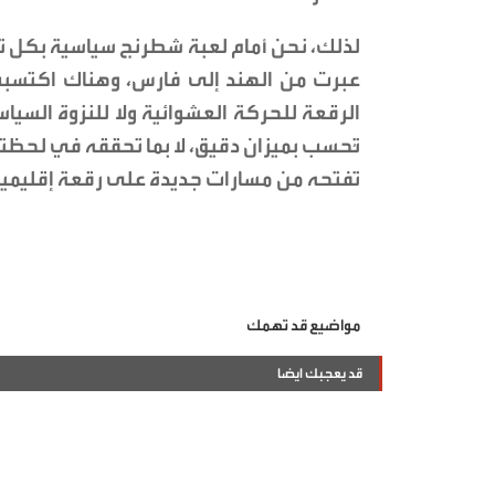
لذلك، نحن أمام لعبة شطرنج سياسية بكل تج
عبرت من الهند إلى فارس، وهناك اكتسبت ك
الرقعة للحركة العشوائية ولا للنزوة السي
تُحسب بميزان دقيق، لا بما تحققه في لحظته
تفتحه من مسارات جديدة على رقعة إقليمية
مواضيع قد تهمك
قد يعجبك ايضا