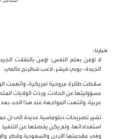
أخبارنا :
لا أؤمن بعلم النفس؛ أؤمن بالنقلات الج
الجيدة- بوبي فيشر، لاعب شطرنج عالمي.
سقطت طائرة مروحية أمريكية، واتهمت الولا
مسؤوليتها عن الحادث. وردّت الولايات المتح
عربية. وانتهت المواجهة عند هذا الحد، بعد أ
تشير تصريحات دبلوماسية عديدة إلى أن عم
استعداداتها، ولم يكن يفصلها عن التنفيذ س
وفي مقدمتها الأردن والسعودية وقطر والإ