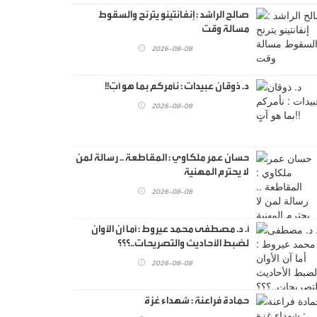
صالح الراشد : إنفانتينو يترنح والسقوط
مسالة وقت
2026-08-08
د. ذوقان عبيدات : نأمركم بما هو آتٍ!!
2026-08-08
حسان عمر ملكاوي : المقاطعة .. رسالة لمن
لا يحترم المهنية
2026-08-08
أ. د. مصطفى محمد عيروط : أما آن الأوان
لضبط الأحاديث والتصريحات..؟؟؟
2026-08-08
حمادة فراعنة : شهداء غزة