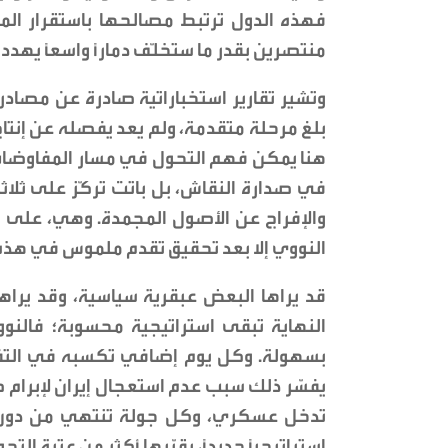
فهذه الدول ترتبط مصالحها باستقرار ال
منتصرين بقدر ما ستخلّف دمارًا واسعًا يهدد 
وتشير تقارير استخباراتية صادرة عن مصادر 
بلغ مرحلة متقدمة، ولم يعد يفصله عن إنتاج
هنا يمكن فهم التحول في مسار المفاوضات ا
في صدارة النقاش، بل باتت تركّز على ثلا
والإفراج عن الأصول المجمدة. وهي، على ما
النووي إلا بعد تحقيق تقدم ملموس في هذه 
قد يراها البعض عبقرية سياسية، وقد يراها
النهاية تبقى استراتيجية محسوبة؛ فالنوو
بسهولة. وكل يوم إضافي تكسبه في التفا
يفسّر ذلك سبب عدم استعجال إيران لإبرام 
تدخل عسكري، وكل جولة تنتهي من دون انهي
استراتيجيًا جديدًا، يقرّبها أكثر من عتبة التح