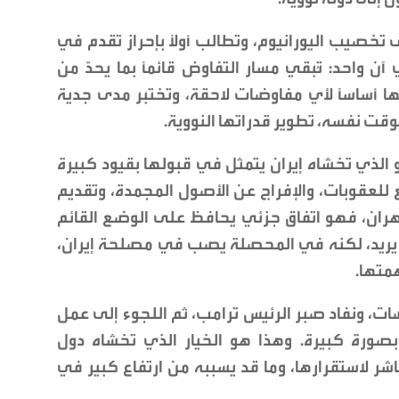
خصيب اليورانيوم، وتطالب أولًا بإحراز تقدم في
 واحد: تُبقي مسار التفاوض قائمًا بما يحدّ من
ا أساسًا لأي مفاوضات لاحقة، وتختبر مدى جدية
لوقت نفسه، تطوير قدراتها النووية.
 الذي تخشاه إيران يتمثل في قبولها بقيود كبيرة
للعقوبات، والإفراج عن الأصول المجمدة، وتقديم
طهران، فهو اتفاق جزئي يحافظ على الوضع القائم
 يريد، لكنه في المحصلة يصب في مصلحة إيران،
همتها.
ضات، ونفاد صبر الرئيس ترامب، ثم اللجوء إلى عمل
بصورة كبيرة. وهذا هو الخيار الذي تخشاه دول
اشر لاستقرارها، وما قد يسببه من ارتفاع كبير في