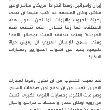
إيران وإسرائيل، وسط انخراط أمريكي مباشر أو غير
مباشر، وكأن المنطقة قد كُتب عليها أن تبقى
رهينة للحروب والأزمات، أما نحن شعوب هذه
المنطقة، فما زلنا نتساءل: متى تنتهي هذه
الحروب؟ ومتى يتوقف العبث بمصائر الأمم؟
ومتى يُسمح للإنسان العربي أن يعيش حياة
طبيعية بعيداً عن أصوات الصواريخ وصفارات
الإنذار؟
لقد تعبت الشعوب من أن تكون وقوداً لمعارك
الآخرين، تعبت من أن تدفع ثمن صفقات السلاح،
وصراعات النفوذ، وحسابات القوى الكبرى، تعبت
من رؤية أوطان تنهار، واقتصادات تتراجع، وأجيال
تضيع بين مخيمات اللجوء وخراب الحروب.