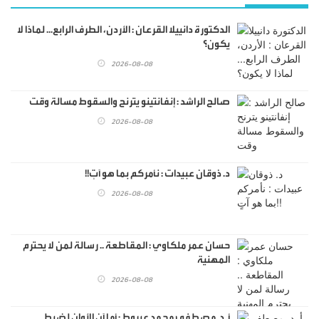
الدكتورة دانييلا القرعان : الأردن، الطرف الرابع... لماذا لا
يكون؟
2026-08-08
صالح الراشد : إنفانتينو يترنح والسقوط مسالة وقت
2026-08-08
د. ذوقان عبيدات : نأمركم بما هو آتٍ!!
2026-08-08
حسان عمر ملكاوي : المقاطعة .. رسالة لمن لا يحترم
المهنية
2026-08-08
أ. د. مصطفى محمد عيروط : أما آن الأوان لضبط