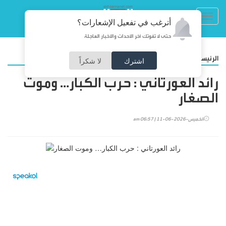
Toggl
أترغب في تفعيل الإشعارات؟
navig
حتى لا تفوتك آخر الأحداث والأخبار العاجلة
/
الرئيسية
مقالات
اشترك
لا شكراً
رائد العورتاني : حرب الكبار… وموت
الصغار
الخميس-2026-06-11 | 06:57 am