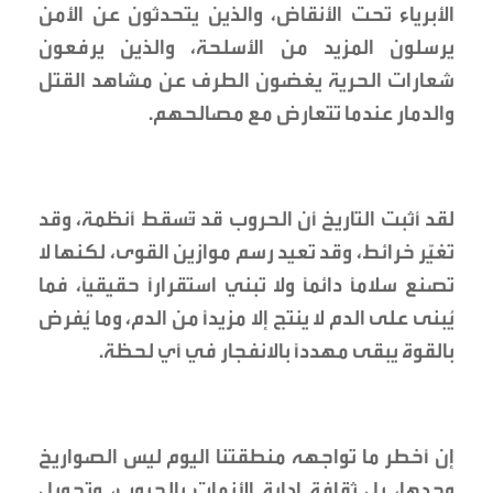
الأبرياء تحت الأنقاض، والذين يتحدثون عن الأمن
يرسلون المزيد من الأسلحة، والذين يرفعون
شعارات الحرية يغضون الطرف عن مشاهد القتل
والدمار عندما تتعارض مع مصالحهم.
لقد أثبت التاريخ أن الحروب قد تُسقط أنظمة، وقد
تغيّر خرائط، وقد تعيد رسم موازين القوى، لكنها لا
تصنع سلاماً دائماً ولا تبني استقراراً حقيقياً، فما
يُبنى على الدم لا ينتج إلا مزيداً من الدم، وما يُفرض
بالقوة يبقى مهدداً بالانفجار في أي لحظة.
إن أخطر ما تواجهه منطقتنا اليوم ليس الصواريخ
وحدها، بل ثقافة إدارة الأزمات بالحروب، وتحويل