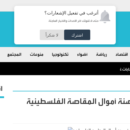
أترغب في تفعيل الإشعارات؟
حتى لا تفوتك آخر الأحداث والأخبار العاجلة
اشترك
لا شكراً
اقتصاد
رياضة
أضواء
تكنولوجيا
منوعات
المجتمع
خابات غرف الصناعة
ا
صنة أموال المقاصة الفلسطينية