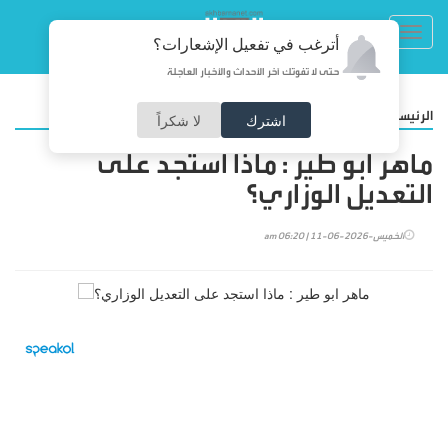
Toggl
أترغب في تفعيل الإشعارات؟
navig
حتى لا تفوتك آخر الأحداث والأخبار العاجلة
/
الرئيسية
مقالات
اشترك
لا شكراً
ماهر ابو طير : ماذا استجد على
التعديل الوزاري؟
الخميس-2026-06-11 | 06:20 am