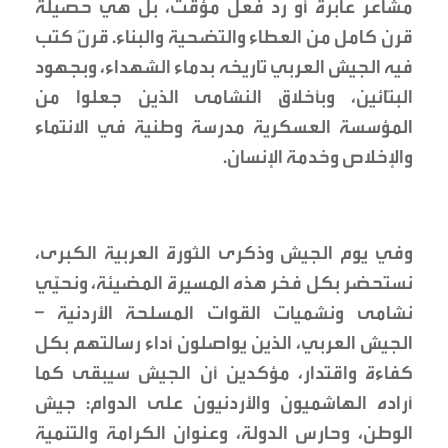
مشاعر عابرة أو رد فعل مؤقت، بل هي حصيلة
قرن كامل من العطاء والتضحية والبناء. قرنٌ كتب
فيه الجيش العربي تاريخه بدماء الشهداء، وبجهود
البنّائين، وبأخلاق النشامى الذين جعلوا من
المؤسسة العسكرية مدرسة وطنية في الانتماء
والإخلاص وخدمة الإنسان.
وفي يوم الجيش وذكرى الثورة العربية الكبرى،
نستحضر بكل فخر هذه المسيرة المضيئة، ونحيّي
نشامى ونشميات القوات المسلحة الأردنية –
الجيش العربي، الذين يواصلون أداء رسالتهم بكل
كفاءة واقتدار، مؤكدين أن الجيش سيبقى كما
أراده الهاشميون والأردنيون على الدوام: جيش
الوطن، وحارس الدولة، وعنوان الكرامة والتنمية