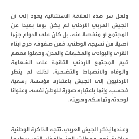
ولعل سر هذه العلاقة الاستثنائية يعود إلى أن
الجيش العربي الأردني لم يكن يوماً بعيداً عن
المجتمع أو منفصلاً عنه، بل كان على الدوام جزءاً
أصيلاً من نسيجه الوطني. فمن صفوفه خرج أبناء
القرى والبوادي والمخيمات والمدن، وحملوا معهم
قيم المجتمع الأردني القائمة على الشهامة
والوفاء والانضباط والتضحية. لذلك لم ينظر
الأردنيون إلى الجيش باعتباره مؤسسة رسمية
فحسب، وإنما باعتباره صورة للوطن نفسه، وعنواناً
لوحدته وتماسكه وهويته.
وعندما يُذكر الجيش العربي، تتجه الذاكرة الوطنية
مباشرة نحو محطات العز والفخار التي سطرها