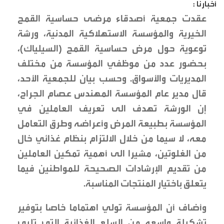
أخبارنا :
عقدت جمعية أصدقاء مرضى حساسية القمح
الخيرية والمؤسسة الاستهلاكية المدنية، ورشة
توعوية حول مرض حساسية القمح (السيلياك)،
بحضور عدد من موظفي المؤسسة من مختلف
المديريات والأسواق. وحسب بيان للجمعية الأحد،
قال مدير عام المؤسسة المهندس عصام الجراح،
إن الورشة تهدف الى تعريف العاملين في
المؤسسة بطبيعة المرض وأعراضه وطرق التعامل
معه، لا سيما من خلال الالتزام بنظام غذائي خال
من الغلوتين، مشيرا الى أهمية تمكين العاملين
من تقديم الإرشادات الصحيحة للمواطنين فيما
يتعلق باختيار المنتجات المناسبة.
وأضاف أن المؤسسة تولي اهتماما خاصا بتوفير
تشكيلة واسعه من السلع الغذائية التي تلبي