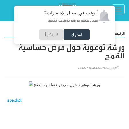
Toggl
أترغب في تفعيل الإشعارات؟
navig
حتى لا تفوتك آخر الأحداث والأخبار العاجلة
/
الرئيسية
المجتمع
اشترك
لا شكراً
ورشة توعوية حول مرض حساسية
القمح
الإثنين-2026-06-08 | 06:13 am