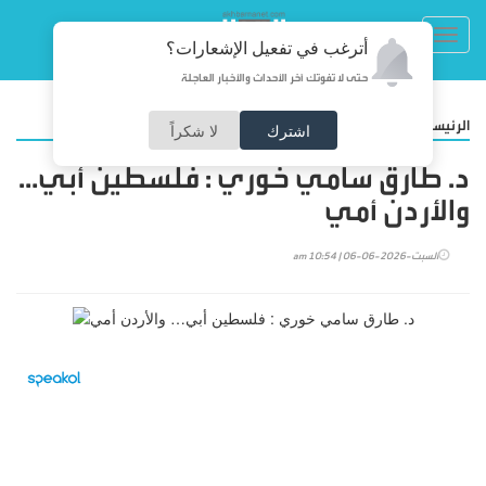
Toggl
أترغب في تفعيل الإشعارات؟
navig
حتى لا تفوتك آخر الأحداث والأخبار العاجلة
/
الرئيسية
مقالات
اشترك
لا شكراً
د. طارق سامي خوري : فلسطين أبي…
والأردن أمي
السبت-2026-06-06 | 10:54 am