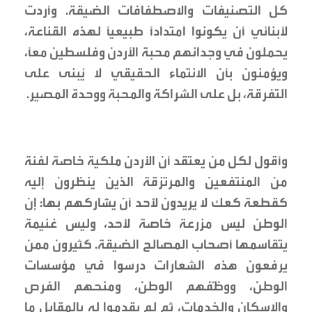
كل التصنيفات والاصطفافات الضيقة. وأردت
لأبنائي أن يكونوا امتدادًا طبيعيًا لهذه القناعة،
يحملون في وجدانهم محبة الأردن وفلسطين معًا،
ويؤمنون بأن الانتماء الحقيقي لا يُبنى على
التفرقة، بل على الشراكة والمحبة ووحدة المصير.
وأقول لكل من يعتقد أن الأردن ملكية خاصة لفئة
من المنتفعين والمرتزقة الذين ينظرون إليه
كقطعة كعك لا يريدون لأحد أن يشاركهم بها: إن
الوطن ليس مزرعة خاصة لأحد، وليس غنيمة
يتقاسمها أصحاب المصالح الضيقة. كثيرون ممن
يرفعون هذه الشعارات درسوا في مؤسسات
الوطن، ووظّفهم الوطن، ومنحهم الفرص
والإسكان والخدمات، ثم لم يقدموا له بالمقابل ما