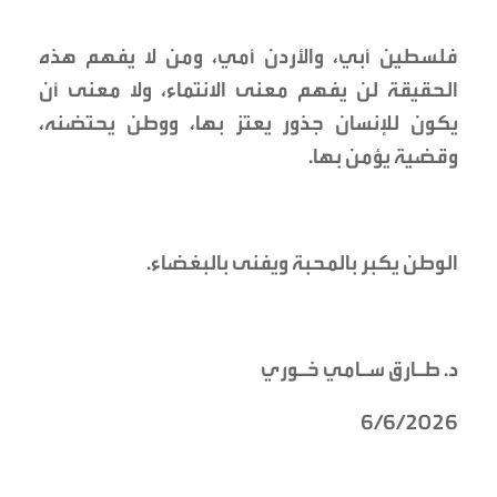
فلسطين أبي، والأردن أمي، ومن لا يفهم هذه
الحقيقة لن يفهم معنى الانتماء، ولا معنى أن
يكون للإنسان جذور يعتز بها، ووطن يحتضنه،
وقضية يؤمن بها.
الوطن يكبر بالمحبة ويفنى بالبغضاء.
د. طـارق سـامي خـوري
6/6/2026