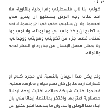
أخبارنا :
كوني ابنًا لأب فلسطيني وأم أردنية بلقاوية، فلا
أحد على وجه الأرض يستطيع أن ينتزع مني
أحدهما، ولا أن يسلبني حقي في أيٍّ منهما. لا أحد
يستطيع أن يأخذ مني أبي وما يمثله، ولا أمي وما
تمثله، فهما جزء من تكويني وهويتي ووجداني،
ولا يمكن فصل الإنسان عن جذوره أو التنكر لدمه
وانتمائه.
ولم يكن هذا الإيمان بالنسبة لي مجرد كلام أو
شعارات أرددها، بل كان نهج حياة وممارسة فعلية.
فعندما اخترت شريكة حياتي، اخترت زوجة أردنية
حصناوية أعتز بها وأفتخر بعائلتها، إيمانًا مني بأن
أبناء هذا الوطن واحد، وأن ما يجمعنا أكبر بكثير من