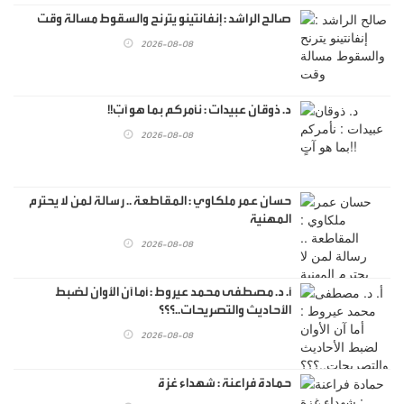
صالح الراشد : إنفانتينو يترنح والسقوط مسالة وقت
2026-08-08
د. ذوقان عبيدات : نأمركم بما هو آتٍ!!
2026-08-08
حسان عمر ملكاوي : المقاطعة .. رسالة لمن لا يحترم
المهنية
2026-08-08
أ. د. مصطفى محمد عيروط : أما آن الأوان لضبط
الأحاديث والتصريحات..؟؟؟
2026-08-08
حمادة فراعنة : شهداء غزة