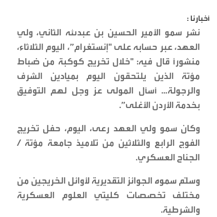
أخبارنا :
نشر سمو الأمير الحسين بن عبدﷲ الثاني، ولي
العهد، عبر حسابه على "إنستغرام”، اليوم الثلاثاء،
منشوراً قال فيه: "خلال تخريج كوكبة من ضباط
مؤتة الذين يلتحقون اليوم بميادين الشرف
والرجولة… أسأل المولى عز وجل لهم التوفيق
بخدمة الأردن الأغلى”.
وكان سمو ولي العهد رعى، اليوم، حفل تخريج
الفوج الرابع والثلاثين من تلاميذ جامعة مؤتة /
الجناح العسكري.
وسلّم سموه الجوائز التقديرية لأوائل الخريجين من
مختلف تخصصات كليتي العلوم العسكرية
والشرطية.