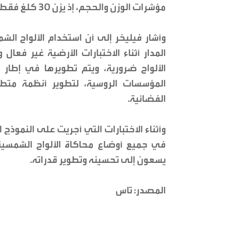
مؤشرات الوزن والحجم، إذ يزن 30 كلغ فقط، وقدرته النوعية تعادل 142 واط/كلغ".
وأشار فيليخر إلى أن استخدام الألواح ا
المدار أثناء الاختبارات الأرضية غير فعا
الألواح ضرورية، ويتم تطويرها في إطار
المؤسسات الروسية، لتطوير أنظمة متطور
الفضائية.
وأثناء الاختبارات التي أجريت على النموذج 
في جميع أوضاع محاكاة الألواح الشمسية 
يسعون إلى تحسينه وتطوير قدراته.
المصدر: تاس