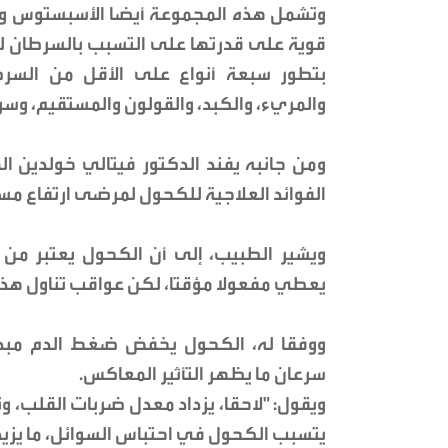
وتشمل هذه المجموعة أيضا الأسبستوس ودخا
قوية على قدرتها على التسبب بالسرطان لدى
بتطور سبعة أنواع على الأقل من السرط
والمريء، والكبد، والقولون والمستقيم، وسر
ومن جانبه يفند الدكتور فيتالي خولدين ا
الفوائد العلاجية للكحول لمرضى ارتفاع م
ويشير الطبيب، إلى أن الكحول يعتبر من
يعطي مفعولا مؤقتا، لكن عواقب تناول هذا 
ووفقا له، الكحول يخفض ضغط الدم مبدئي
سرعان ما يظهر التأثير المعاكس.
ويقول: "لاحقا، يزداد معدل ضربات القلب، و
يتسبب الكحول في احتباس السوائل، ما يزيد