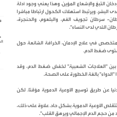
ن التبغ والإشعاع المؤين. وهذا يعني وجود أدلة
 البشر. ويرتبط استهلاك الكحول ارتباطا مباشرا
ان- سرطان تجويف الفم، والبلعوم، والحنجرة،
طان الثدي لدى النساء".
لمتخصص في علاج الإدمان، الخرافة الشائعة حول
ستوى ضغط الدم.
 بين "العلاجات الشعبية" لخفض ضغط الدم، وقد
"الدواء" بالغة الخطورة على الصحة.
ا عن طريق توسيع الأوعية الدموية مؤقتا. لكن
تتقلص الأوعية الدموية بشكل حاد. علاوة على ذلك،
 من حجم الدم الإجمالي ويرهق القلب".