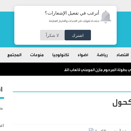
أترغب في تفعيل الإشعارات؟
حتى لا تفوتك آخر الأحداث والأخبار العاجلة
اشترك
لا شكراً
اقتصاد
رياضة
أضواء
تكنولوجيا
منوعات
المجتمع
ي بطولة المرحوم مازن المومني لألعاب القوى
ا
لكحول