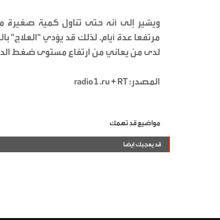
ويشير إلى أنه حتى تناول كمية صغيرة 
مرتفعا عدة أيام. لذلك قد يؤدي "العلاج" ب
لدى من يعاني من ارتفاع مستوى ضغط الدم
المصدر: radio1.ru + RT
مواضيع قد تهمك
قد يعجبك ايضا