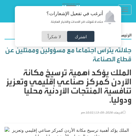
Toggl
أترغب في تفعيل الإشعارات؟
navig
حتى لا تفوتك آخر الأحداث والأخبار العاجلة
/
الرئيسية
أخبار محلية
اشترك
لا شكراً
جلالته يترأس اجتماعا مع مسؤولين وممثلين عن
قطاع الصناعة
الملك يؤكد أهمية ترسيخ مكانة
الأردن كمركز صناعي إقليمي وتعزيز
تنافسية المنتجات الأردنية محليا
ودوليا.
الأربعاء-2026-05-13 | 10:32 pm