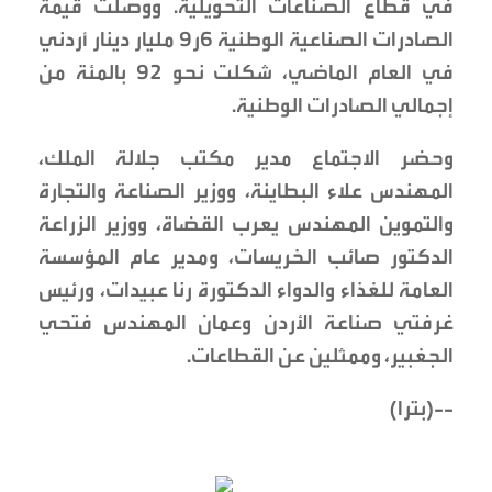
في قطاع الصناعات التحويلية. ووصلت قيمة
الصادرات الصناعية الوطنية 6ر9 مليار دينار أردني
في العام الماضي، شكلت نحو 92 بالمئة من
إجمالي الصادرات الوطنية.
وحضر الاجتماع مدير مكتب جلالة الملك،
المهندس علاء البطاينة، ووزير الصناعة والتجارة
والتموين المهندس يعرب القضاة، ووزير الزراعة
الدكتور صائب الخريسات، ومدير عام المؤسسة
العامة للغذاء والدواء الدكتورة رنا عبيدات، ورئيس
غرفتي صناعة الأردن وعمان المهندس فتحي
الجغبير، وممثلين عن القطاعات.
--(بترا)