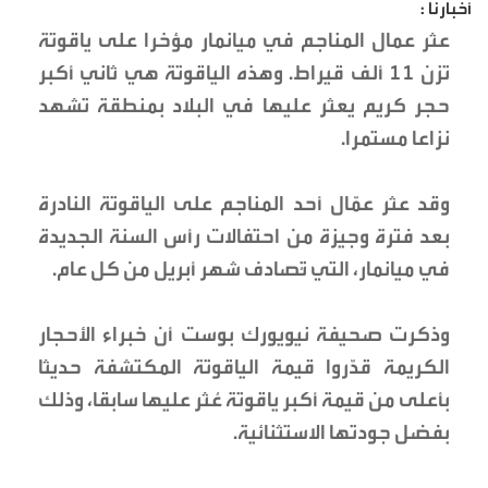
أخبارنا :
عثر عمال المناجم في ميانمار مؤخرا على ياقوتة
تزن 11 ألف قيراط. وهذه الياقوتة هي ثاني أكبر
حجر كريم يعثر عليها في البلاد بمنطقة تشهد
نزاعا مستمرا.
وقد عثر عمّال أحد المناجم على الياقوتة النادرة
بعد فترة وجيزة من احتفالات رأس السنة الجديدة
في ميانمار، التي تُصادف شهر أبريل من كل عام.
وذكرت صحيفة نيويورك بوست أن خبراء الأحجار
الكريمة قدّروا قيمة الياقوتة المكتشفة حديثا
بأعلى من قيمة أكبر ياقوتة عُثر عليها سابقا، وذلك
بفضل جودتها الاستثنائية.