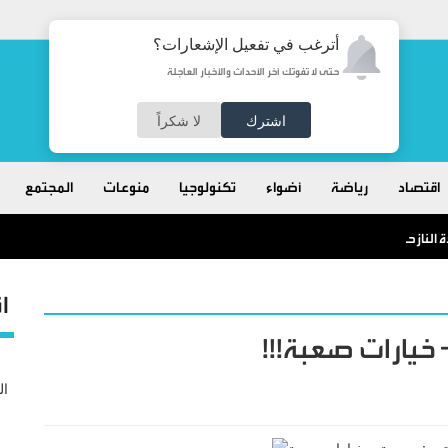
أترغب في تفعيل الإشعارات؟
حتى لا تفوتك آخر الأحداث والأخبار العاجلة
اشترك
لا شكراً
اقتصاد
رياضة
أضواء
تكنولوجيا
منوعات
المجتمع
 النازحين
ا
خيارات صعبة!!!