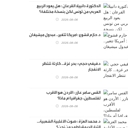
الدكتورة دانييلا القرعان : هل يعود الربيع
العربي من تونس لكن بنسخة مختلفة؟
2026-08-06
د. حازم قشوع : أمريكا تتغير.. عبدول ميشيغان
2026-08-06
د.فيفي حجي : بحر غزة... كارثة تنتظر
الانفجار
2026-08-06
القس سامر عازر : الأردن هو الأقرب
لفلسطين، جغرافيا أم ماذا؟
2026-08-06
د. محمد العزة : صوت الأغلبية الشعبية...
التيار الديمقراطي: من نحن؟