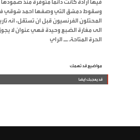
فيها ارادة كانت دائما متوفرة منذ صموده
وسقوط دمشق التي وصفها احمد شوقي في 
المحتلون الفرنسيون قبل ان تستقل، انه تاريخ
الى مغارة الضبع وحيدة فهي عنوان لا يجوز 
الحرة المتاحة. ــ الراي
مواضيع قد تهمك
قد يعجبك ايضا