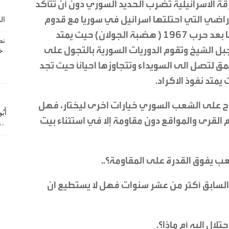
ة الاسرائيلية تضرب الحديد السوري دون أن تتأكد
راضي التي احتلتها اسرائيل في سوريا مع قدوم
النظام الجديد تزيد عن الاراضي التي احتلتها بعد حرب 1967 ( هضبة الجولان) حيث يمتد
بل الشيخ وتقوم الدوريات السورية بالتجول على
لتصل الى السويداء وتتجاوزها احيانًا حيث تجد
متد نفوذ الاكراد.
رح على الشعب السوري خيارات اخرى ليختار، فهل
القرى والمواقع دون مقاومة إلا في استثناء بيت
عب يفوق القدرة على المقاومة؟..
السابق أكثر من عشر سنوات فهل لا يستطيع ان
ال اليه أم ماذا؟.