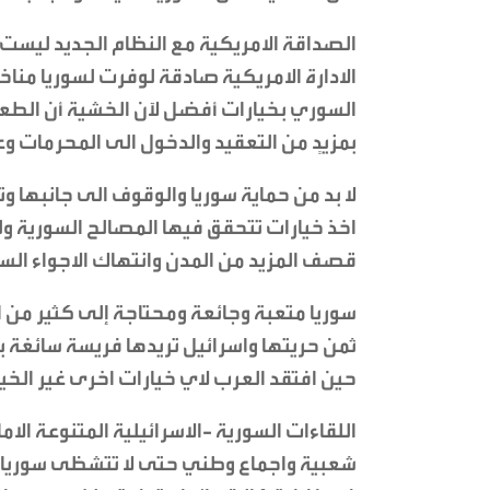
الصداقة الامريكية مع النظام الجديد ليست
الادارة الامريكية صادقة لوفرت لسوريا مناخ
السوري بخيارات أفضل لآن الخشية أن الطعم
بمزيٍد من التعقيد والدخول الى المحرمات و
لا بد من حماية سوريا والوقوف الى جانبها 
اخذ خيارات تتحقق فيها المصالح السورية ول
قصف المزيد من المدن وانتهاك الاجواء السو
سوريا متعبة وجائعة ومحتاجة إلى كثير من ا
ثمن حريتها واسرائيل تريدها فريسة سائغة ب
حين افتقد العرب لاي خيارات اخرى غير الخيار
اللقاءات السورية -الاسرائيلية المتنوعة ا
شعبية واجماع وطني حتى لا تتشظى سوريا م