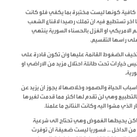
 كافية كونها ليست مختبرة بما يكفي فلو كانت
ا اخر تستطيع فيه ان تملك رصيدًا لاقناع الشعب
 الامريكي او الغزل بالحسناء السورية ينتهي
على رأسها التقسيم.
وتخيف الضغوط القائمة عليها وأن تكون قادرة على
يس خيارات تحت طائلة احتلال مزيد من الاراضي او
رية.
سباب الحياة والصمود وخلاصها لا يجوز ان يزيد عن
التطبيع وهي لن تقدم لها اكثر مما قدمت لغيرها
 الذي مشوا اليه وكانت النتائج ما علمنا.
لاماكن يحيطها الغموض وهي تحتاج الى شرعية
ن الداخل ... فسوريا ليست ضعيفة ان توفرت