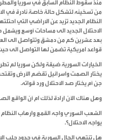
منذ سقوط النظام السابق في سوريا والمطرق
من تسخينه لتشكل حالة خاصة نادرة في الا
الاحتلال الجديد الى مساحات أوسع ويشمل ج
بعد عشرين كم من دمشق وتتواصل الى العمق 
قواعد امريكية تضمن لها التواصل الى حيث ي
الخيارات السورية ضيقة ولكن سوريا لم تط
يختار الصمت واسرائيل تقضم الآرض وتقتحم 
جن أم يختار صد الاحتلال ورد قواته.
وهل هناك الآن ارادة لذلك ام أن الواقع الص
الشعب السوري واجه القمع وارهاب النظام 
يواجه الاحتلال؟.
هل تنتهي الحال السورية في حدود جلب الاحتل