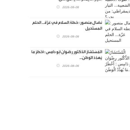
2026-08-06
نضال منصور : خطة السلام في غزّة... الحلم
المستحيل
2026-08-06
الْمُسْتَشَارُ الدُّكْتُور رِضْوَان أَبُو دَامِس : أَخْطَرُ مَا
يُهَدِّدُ الْوَطَنَ…
2026-08-06