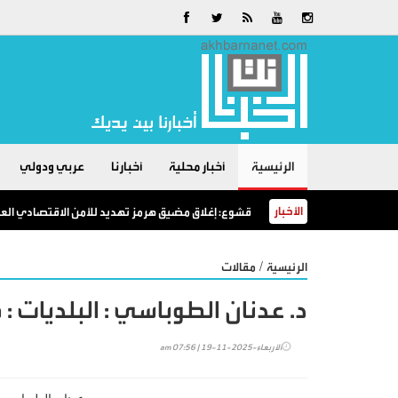
الرئيسية
أخبار محلية
أخبارنا
عربي ودولي
الأخبار
قشوع: إغلاق مضيق هرمز تهديد للأمن الاقتصادي العال
/
الرئيسية
مقالات
د. عدنان الطوباسي : البلديات :
الأربعاء-2025-11-19 | 07:56 am