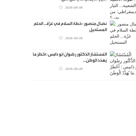
2026-08-06
نضال منصور : خطة السلام في غزّة... الحلم
المستحيل
2026-08-06
الْمُسْتَشَارُ الدُّكْتُور رِضْوَان أَبُو دَامِس : أَخْطَرُ مَا
يُهَدِّدُ الْوَطَنَ…
2026-08-06