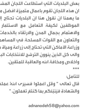
بعض البلديات التي استطاعت اللجان المشكل
ان هذه اللجان تقوم باعمال متميزة افضل مما
ما يهمنا ان نقول هنا ان البلديات تحتاج
الموظفين لكيفة التعامل مع الاستثمار 
والاهتمام بجمال المدن والارتقاء بالخدما
والتعاون مع القوات المسلحة في المساهمة
وزراعة الأماكن التي تحتاج إلى زراعة ومياة 
والى كل الذين ينوون الترشح للانتخابات ال
واخلاص ومخافة الله والعاقبة للمتقين.
***
للتأمل:
قال تعالى " وَقُلِ اعْمَلُوا فَسَيَرَى اللَّهُ عَمَلَكُمْ و
وَالشَّهَادَةِ فَيُنَبِّئُكُم بِمَا كُنتُمْ تَعْمَلُونَ. "
adnanodeh58@yahoo.com