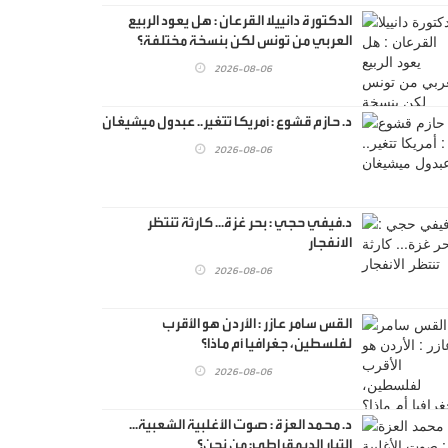
الدكتورة دانييلا القرعان : هل يعود الربيع
العربي من تونس لكن بنسخة مختلفة؟
2026-08-06
د. حازم قشوع : أمريكا تتغير.. عبدول ميشيغان
2026-08-06
د.فيفي حجي : بحر غزة... كارثة تنتظر
الانفجار
2026-08-06
القس سامر عازر : الأردن هو الأقرب
لفلسطين، جغرافيا أم ماذا؟
2026-08-06
د. محمد العزة : صوت الأغلبية الشعبية...
التيار الديمقراطي: من نحن؟