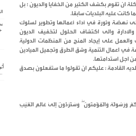
ة ان تقوم بكشف الكثير من الخفايا والديون ؛ بل
 كانت عليه البلديات سابقا.
 إلى نهضة وثورة في أداء أعمالها وتطوير لسلوك
والادارة والى اكتشاف الحلول لتخفيف الديون
ت والعمل على إيجاد المنح من المنظمات الدولية
 في اعمال التنمية وشق الطرق وتجميل الميادين
من اجل استدامتها.
بلديه القادمة : عليكم ان تقولوا ما ستفعلون بصدق
َرَسُولُهُ وَالْمُؤْمِنُونَ ۖ وَسَتُرَدُّونَ إِلَىٰ عَالِمِ الْغَيْبِ