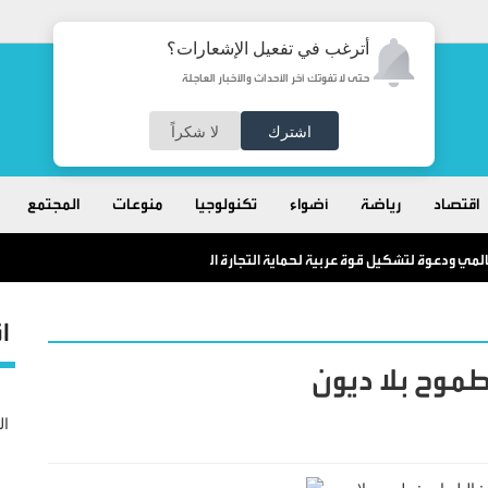
أترغب في تفعيل الإشعارات؟
حتى لا تفوتك آخر الأحداث والأخبار العاجلة
اشترك
لا شكراً
اقتصاد
رياضة
أضواء
تكنولوجيا
منوعات
المجتمع
مي ودعوة لتشكيل قوة عربية لحماية التجارة الدولية
ا
 طموح بلا ديون