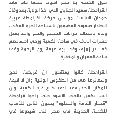
حول الكعبة بلا حجر اسود، بعدما قام قائد
القرامطة سعيد الجنابي الذي أخذ الولاية بعد وفاة
حمدان الأشعث مؤسس حركة القرامطة غريبة
الأطوار صفويه المضمون باستباحة الحرم المكي،
وقام بانتهاك حرمات الحجيج والحج وأخذ بقتل
عشرات الالاف في ساحة الكعبة ورمي أجسادهم
فى بئر زمزم، وفى يوم عرفة يوم الرحمة وفى
ساعة الغفران والمغفرة.
القرامطة كانوا يعتقدون أن فريضة الحج
وشعائرها هى من الطقوس الوثنية وأن لا قيمة
للمكان الجغرافي الذي تقبع فيه الكعبة، وأن
السر يكمن بالحجر الأسود حتى راحوا قرامطة
"قصار القامة والخطوه" يدعون الناس للذهاب
للكعبة الجديدة في هجر التى شيدوها في