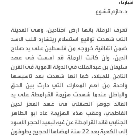
أخبارنا :
د. حازم قشوع
تعرف الرملة بانها ارض أجنادين، وهى المدينة
التى شهدت توقيع استسلام ريتشارد قلب الاسد
ضمن اتفاقية خروجه من فلسطين على يد صلاح
الدين، وان كانت الرملة قد اسست فى عهد
سليمان بن عبدالملك في الدولة الأموية فى القرن
الثامن للميلاد، كما انها شهدت بعد تأسيسها
واحدة من أهم المعارك التي دارت بين الحق
والباطل عندما شهدت هزيمة القرامطة على يد
القائد جوهر الصقلي فى عهد المعز لدين
الفاطمي، وعقب هذه الهزيمة عاد أبو الطاهر
الجنابي قائد القرامطة عن غيه ليعيد الحجر الأسود
إلى الكعبة بعد 22 سنة امضاها الحجيج يطوفون