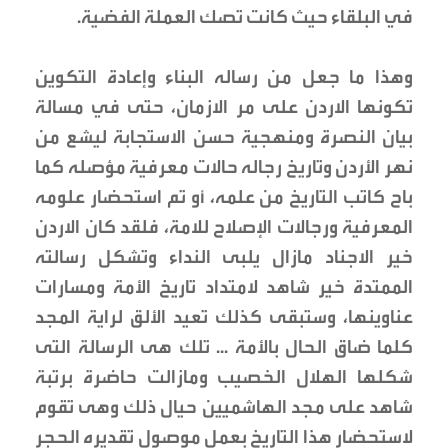
في البلقاء حيث كانت تصك العملة الفضية.
وهذا ما جعل من رساله البناء وإعادة التكوين
تكونها الاردن على مر الازمان، حتى في مسالة
بيان النصرة ومنهجية حسن الاستجابة ليشع من
نهر الأردن وتاريخ رجاله حالات معرفية مؤصله كما
باح كاتب التاريخ من علمه، أو تم استحضار علومه
المعرفية ورجالات الإصلاح للامة، فلقد كان الاردن
خير الاجناد مازال يلبى النداء وتشكل رسالته
الممتدة خير شاهد لامتداد تاريخ الأمة ومسارات
عناوينها، وستبقى كذلك تعيد الألق لراية المجد
كلما ضاق الحال بالأمة ... تلك هى الرسالة التى
شكلها الهلال الخصيب ومازالت حاضرة برتبة
شاهد على مجد الهاشميين حيال ذلك وهى تقوم
لاستحضار هذا التاريخ بعمل موصول تقديره الحجر