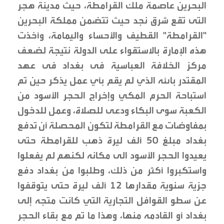
البحرين عاصمة ملك القرامطة، حيث مدينة هجر
التى تقع شرق نجد حيث تتضمن مملكة البحرين
"القرامطة" القطيف والأحساء واليمامة، وأخذت
هذه الإمارة بالاستقواء على الدولة نتيجة لضعف
مركز الخلافة العباسية فى بغداد فى عهد
المقتدر بالله الذي لم يقم بأي عمل يذكر حين تم
استباحة الحرم المكي وإخراج الحجر الأسود من
الكعبة سوى البكاء ودعى للصلاة، وعمل للدخول
بمفاوضات مع القرامطة لتكون المحصلة أن تدفع
بغداد مبلغ 50 ألف ليرة ذهب للقرامطة حتى
يعيدوا الحجر الأسود الى مكانه لكنهم لم يفعلوا
واستكبروا أكثر من ذلك، وطلبوا من بغداد دفع
جزية سنوية مقدارها 12 ألف ليرة حتى يتوقفوا
عن سطو القوافل التجارية التي كانت متجه إلى
بغداد أو القادمه منها، وهذا ما تم مع بقاء الحجر