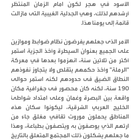
الأسود في هجر لكون امام الزمان المنتظر
أرشدهم لذلك، وهي الجدلية الغيبية التى مازالت
قائمة إلى يومنا هذا.
الأمر الذى جعلهم يفرضون نظام ضوابط وموازين
على الجميع بعنوان السيطرة وأخذ الجزية استمر
أكثر من ثلاثين سنة، انهزموا بعدها في معركة
"الرملة" وأخذ حكمهم يتقلص ولا يتجاوز نفوذهم
النطاق الضيق فى حدودهم لكنه استمر حوالى
190 سنة، لكنه كان محصور فى جغرافية مكان
واقعة بين البصرة وعُمان وعلى امتداد شواطئ
الخليج العربي الشرقية، ليكونوا سكان هذه
المناطق يحملون موروث ثقافي مغلق جاء من
ارثهم الذي يوصفون به ويتصفون بطباعة، وهذا
ما جعلهم يشكلون ذلك المجتمع المتعلق بالتاريخ