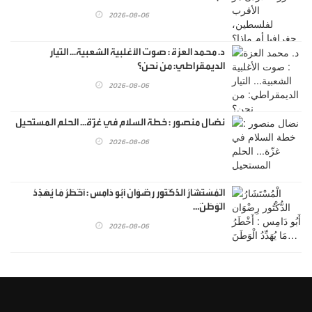
2026-08-06
د. محمد العزة : صوت الأغلبية الشعبية... التيار
الديمقراطي: من نحن؟
2026-08-06
نضال منصور : خطة السلام في غزّة... الحلم المستحيل
2026-08-06
الْمُسْتَشَارُ الدُّكْتُور رِضْوَان أَبُو دَامِس : أَخْطَرُ مَا يُهَدِّدُ
الْوَطَنَ…
2026-08-06