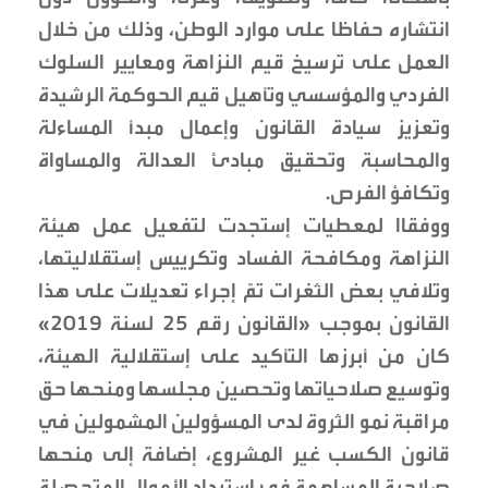
انتشاره حفاظا على موارد الوطن، وذلك من خلال
العمل على ترسيخ قيم النزاهة ومعايير السلوك
الفردي والمؤسسي وتأهيل قيم الحوكمة الرشيدة
وتعزيز سيادة القانون وإعمال مبدأ المساءلة
والمحاسبة وتحقيق مبادئ العدالة والمساواة
وتكافؤ الفرص.
ووفقاا لمعطيات إستجدت لتفعيل عمل هيئة
النزاهة ومكافحة الفساد وتكرييس إستقلاليتها،
وتلافي بعض الثغرات تمّ إجراء تعديلات على هذا
القانون بموجب «القانون رقم 25 لسنة 2019»
كان من أبرزها التأكيد على إستقلالية الهيئة،
وتوسيع صلاحياتها وتحصين مجلسها ومنحها حق
مراقبة نمو الثروة لدى المسؤولين المشمولين في
قانون الكسب غير المشروع، إضافة إلى منحها
صلاحية المساهمة في إسترداد الأموال المتحصلة