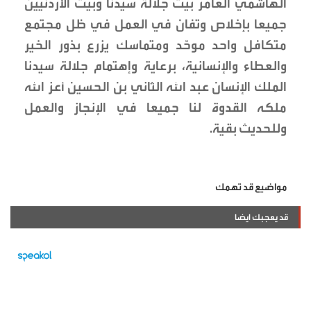
الهاشمي العامر بيت جلالة سيدنا وبيت الأردنيين
جميعا بإخلاص وتفان في العمل في ظل مجتمع
متكافل واحد موحّد ومتماسك يزرع بذور الخير
والعطاء والإنسانية، برعاية وإهتمام جلالة سيدنا
الملك الإنسان عبد الله الثاني بن الحسين أعز الله
ملكه القدوة لنا جميعا في الإنجاز والعمل
وللحديث بقية.
مواضيع قد تهمك
قد يعجبك ايضا