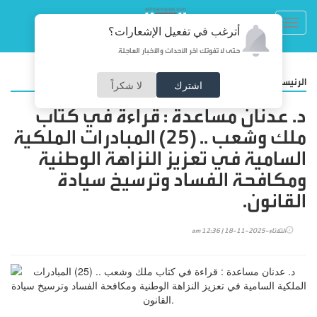
Toggl
أترغب في تفعيل الإشعارات؟
navig
حتى لا تفوتك آخر الأحداث والأخبار العاجلة
/
الرئيسية
مقالات
اشترك
لا شكراً
د. عدنان مساعدة : قراءة في كتاب
ملك وشعب .. (25) المبادرات الملكية
السامية في تعزيز النزاهة الوطنية
ومكافحة الفساد وترسيخ سيادة
القانون.
الثلاثاء-2025-11-18 | 12:36 am