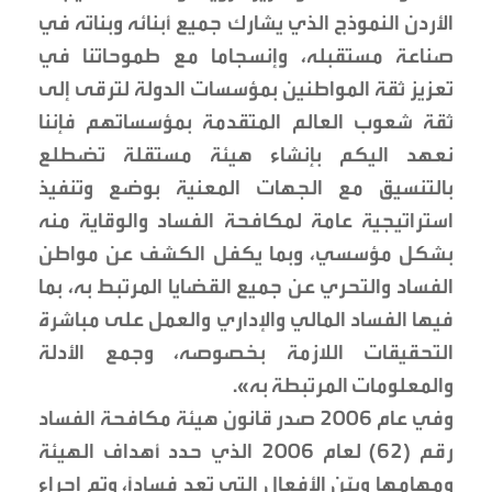
الأردن النموذج الذي يشارك جميع أبنائه وبناته في
صناعة مستقبله، وإنسجاما مع طموحاتنا في
تعزيز ثقة المواطنين بمؤسسات الدولة لترقى إلى
ثقة شعوب العالم المتقدمة بمؤسساتهم فإننا
نعهد اليكم بإنشاء هيئة مستقلة تضطلع
بالتنسيق مع الجهات المعنية بوضع وتنفيذ
استراتيجية عامة لمكافحة الفساد والوقاية منه
بشكل مؤسسي، وبما يكفل الكشف عن مواطن
الفساد والتحري عن جميع القضايا المرتبط به، بما
فيها الفساد المالي والإداري والعمل على مباشرة
التحقيقات اللازمة بخصوصه، وجمع الأدلة
والمعلومات المرتبطة به».
وفي عام 2006 صدر قانون هيئة مكافحة الفساد
رقم (62) لعام 2006 الذي حدد أهداف الهيئة
ومهامها وبيّن الأفعال التي تعد فساداً، وتم إجراء