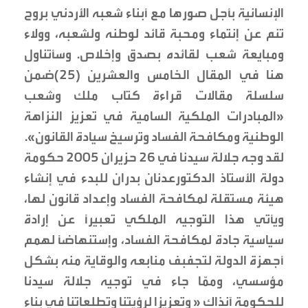
الإنسانية بأجل صورها مع أبناء شعبه الأردني بروح
تنم عن إنتماء ومحبة قائد لوطنه ولشعبه، وولاء
ومبايعة شعب لقائده بصدق وإخلاص. وسأتناول
هنا في المقال الخامس والعشرين (25)ضمن
سلسلة مقالات قراءة كتاب ملك وشعب
«المبادرات الملكية السامية في تعزيز النزاهة
الوطنية ومكافحة الفساد وترسيخ سيادة القانون».
لقد وجه جلالة سيدنا في 26 حزيران 2005 حكومة
دولة الأستاذ الدكتورعدنان بدران للبدء في إنشاء
هيئة مستقلة لمكافحة الفساد وإعداد قانون لها،
ويأتي هذا التوجيه الملكي تعبيراً عن إرادة
سياسية جادة لمكافحة الفساد، وإستنهاضاً لهمم
أجهزة الدولة لتجفبف منابعه والوقاية منه بشكل
مؤسسي، وممّا جاء في توجيه جلالة سيدنا
للحكومة آنذاك « وتعزيزا لرؤيتنا وتطلعاتنا في بناء