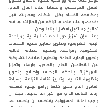
مؤشر على جدية وواقعية عملية الاصلاح لتطوير
العمل المؤسسي والحفاظ على المال العام،
ومكافحة الفساد بكل أشكاله ومحاربته قبل
وقوعه، والبناء على ما تراكم من إنجازات لما فيه
تحقيق مستقبل أفضل لأبناء الوطن.
وهنا، فإن تعزيز دور الجهات الرقابية ومراجعة
البنية التشريعية وتطوير معايير تقديم الخدمات
الحكومية ومراجعة وتنظيم الأنظمة المالية
وتطوير الإدارة العامة، وتنظيم العلاقة التشاركية
بين القطاعين العام والخاص، وإرساء وتعزيز
اللامركزية والحكم المحلي وإصلاح وتطوير
منظومة التعليم، وتعزيز ثقافة النزاهة، وسيادة
القانون التي تعتير كلها روافع نوعية لنهضة
أردننا الغالي الذي هو أكبر منا جميعا، حيث أن
واجب أمانة المسؤولية يقتضي أن يتحلى بها