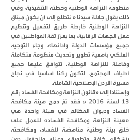
منظومة النزاهة الوطنية وخطته التنفيذية، وفي
ذلك يقول جلالة سيدنا « نتطلع إلى أن يكون ميثاق
النزاهة الوطنية خارطة طريق لتفعيل وتنظيم
عمل الجهات الرقابية، بما يعزّز ثقة المواطنين في
جميع مؤسسات الدولة وأدائها». وجاء التوجيه
الملكي بأهمية تطوير وتحديث منظومة متكاملة
وفاعلة للنزاهة الوطنية، تتوافق عليها جميع
أطياف المجتمع، لتكون ركنا أساسيا في نجاح
مسيرة الأردن الإصلاحية الشاملة.
وإستنادا إلى «قانون النزاهة ومكافحة الفساد رقم
13 لسنة 2016 « فقد تمّ دمج هيئة مكافحة
الفساد وديوان المظالم في هيئة واحدة هي
«هيئة النزاهة ومكافحة الفساد» للعمل على
خلق بيئة وطنية مناهضة للفساد، ومكافحته
بأشكاله كافة وتطويقه وعزله والحؤول دون